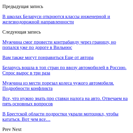
Предыдущая запись
В школах Беларуси откроются классы инженерной и
железнодорожной направленности
Следующая запись
Мужчина смог провести контрабанду через границу, но
попался уже по дороге в Вильнюс
Вам также могут понравиться
Еще от автора
Беларусь вошла в топ стран по ввозу автомобилей в Россию.
Спрос вырос в три раза
Мужчина из мести порезал колеса чужого автомобиля.
Подробности конфликта
Все, что нужно знать про ставки налога на авто. Отвечаем на
пять основных вопросов
В Брестской области подростки украли мотоцикл, чтобы
кататься. Вот чем все…
Prev
Next