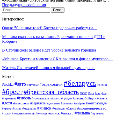
«Мядининкай» литовские пограничники проверили двух…
Предыдущие сообщения
Интересное:
Около 50 нанимателей Бреста предложат работу на…
Машина оказалась на машине. Брестчанин попал в ДТП в
Кобрине
В Столинском районе идет уборка зеленого горошка
«Мешков Брест» и минский СКА вышли в финал мужского…
Житель Ивацевичей лишился большой суммы денег
Метки
#беларусь
#авто
#барановичи
#tochka
#автобус
#берёза
#брест
#брестская_область
#вело
#вуз
#гандбол
#гибель
#дальнобойщик
#германия
#гродно
#гродненская_область
#деньга
#дети
#зарплата
#животное
#контрабанда
#здоровье
#каменец
#кобрин
#минск
#мошенничество
#кража
#литва
#медицина
#минская_область
#пожар
#польша
#пинск
#недвижимость
#налог
#приговор
#очередь