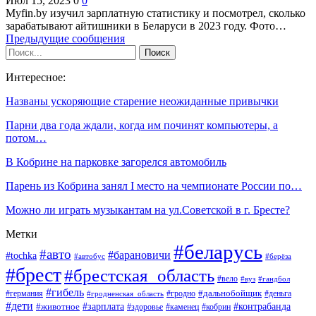
Июл 15, 2023
0
0
Myfin.by изучил зарплатную статистику и посмотрел, сколько
зарабатывают айтишники в Беларуси в 2023 году. Фото…
Предыдущие сообщения
Интересное:
Названы ускоряющие старение неожиданные привычки
Парни два года ждали, когда им починят компьютеры, а
потом…
В Кобрине на парковке загорелся автомобиль
Парень из Кобрина занял I место на чемпионате России по…
Можно ли играть музыкантам на ул.Советской в г. Бресте?
Метки
#беларусь
#авто
#барановичи
#tochka
#автобус
#берёза
#брест
#брестская_область
#вело
#вуз
#гандбол
#гибель
#дальнобойщик
#германия
#гродно
#гродненская_область
#деньга
#дети
#зарплата
#животное
#контрабанда
#здоровье
#каменец
#кобрин