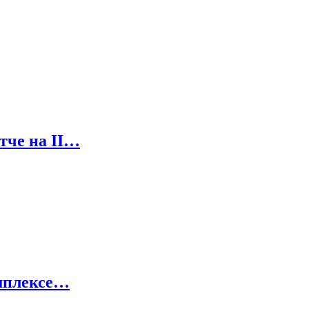
тче на II…
омплексе…