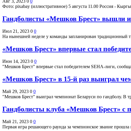
Авг 3, 2023
0
0
Фото: pixabay (иллюстративное) 5 августа 11.00 Россия - Кыр
Гандболисты «Мешков Брест» вышли из 
Июл 21, 2023
0
0
На нынешней неделе у команды запланирован традиционный ти
«Мешков Брест» впервые стал победит
Июн 14, 2023
0
0
"Мешков Брест" впервые стал победителем SEHA-лиги, сообщ
«Мешков Брест» в 15-й раз выиграл че
Май 29, 2023
0
0
"Мешков Брест" выиграл чемпионат Беларуси по гандболу. В 
Гандболисты клуба «Мешков Брест» с 
Май 21, 2023
0
0
Первая игра решающего раунда за чемпионское звание прошла 