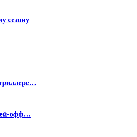
у сезону
-триллере…
плей-офф…