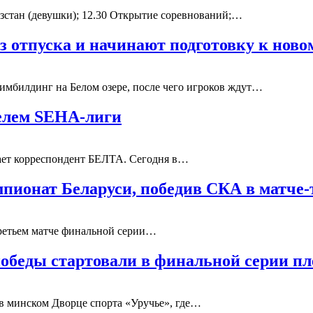
гызстан (девушки); 12.30 Открытие соревнований;…
отпуска и начинают подготовку к новом
мбилдинг на Белом озере, после чего игроков ждут…
елем SEHA-лиги
ает корреспондент БЕЛТА. Сегодня в…
мпионат Беларуси, победив СКА в матче
третьем матче финальной серии…
победы стартовали в финальной серии 
в минском Дворце спорта «Уручье», где…