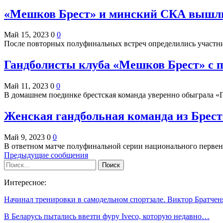
«Мешков Брест» и минский СКА вышли
Май 15, 2023
0
0
После повторных полуфинальных встреч определились участн
Гандболисты клуба «Мешков Брест» с 
Май 11, 2023
0
0
В домашнем поединке брестская команда уверенно обыграла «Г
Женская гандбольная команда из Брест
Май 9, 2023
0
0
В ответном матче полуфинальной серии национального первен
Предыдущие сообщения
Интересное:
Начинал тренировки в самодельном спортзале. Виктор Братче
В Беларусь пытались ввезти фуру Iveco, которую недавно…