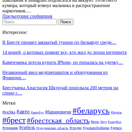
Школьник в Instagram подписался на аккаунт 19-летнего
кумира, который втянул мальчика в распространение
наркотиков.…
Предыдущие сообщения
Интересное:
В Бресте прошел закрытый турнир по бильярду среди…
14 вещей, о которых помнят все, кто жил до эпохи интернета
Каменчанка хотела купить IPhone, но попалась на удочку…
Незаконный ввоз медпрепаратов и оборудования из
Франции…
Брестчанка Анастасия Шкурдай проплыла 200 метров на
спине с…
Метки
#беларусь
#авто
#барановичи
#tochka
#автобус
#берёза
#брест
#брестская_область
#вело
#вуз
#гандбол
#гибель
#дальнобойщик
#германия
#гродно
#гродненская_область
#деньга