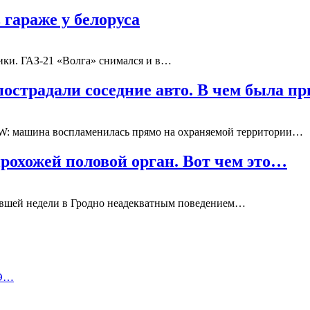
гараже у белоруса
ики. ГАЗ-21 «Волга» снимался и в…
пострадали соседние авто. В чем была п
W: машина воспламенилась прямо на охраняемой территории…
рохожей половой орган. Вот чем это…
увшей недели в Гродно неадекватным поведением…
ЦЭ…