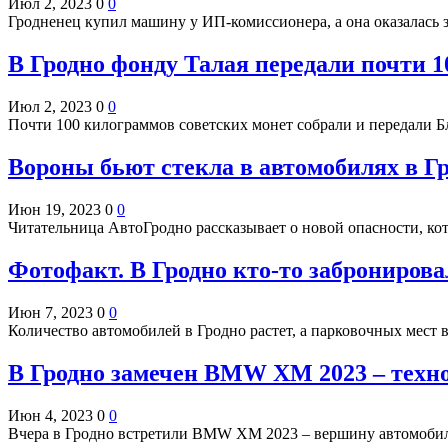
Июл 2, 2023
0
0
Гродненец купил машину у ИП-комиссионера, а она оказалась 
В Гродно фонду Талая передали почти 1
Июл 2, 2023
0
0
Почти 100 килограммов советских монет собрали и передали 
Вороны бьют стекла в автомобилях в Г
Июн 19, 2023
0
0
Читательница АвтоГродно рассказывает о новой опасности, ко
Фотофакт. В Гродно кто-то забронирова
Июн 7, 2023
0
0
Количество автомобилей в Гродно растет, а парковочных мест 
В Гродно замечен BMW XM 2023 – техн
Июн 4, 2023
0
0
Вчера в Гродно встретили BMW XM 2023 – вершину автомобил