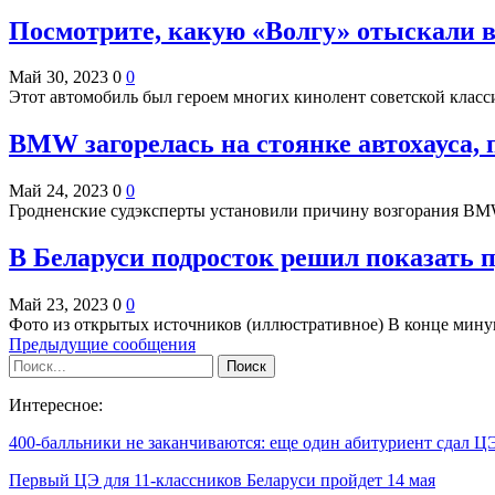
Посмотрите, какую «Волгу» отыскали в 
Май 30, 2023
0
0
Этот автомобиль был героем многих кинолент советской класс
BMW загорелась на стоянке автохауса, 
Май 24, 2023
0
0
Гродненские судэксперты установили причину возгорания BM
В Беларуси подросток решил показать п
Май 23, 2023
0
0
Фото из открытых источников (иллюстративное) В конце мин
Предыдущие сообщения
Интересное:
400-балльники не заканчиваются: еще один абитуриент сдал 
Первый ЦЭ для 11-классников Беларуси пройдет 14 мая