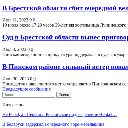
В Брестской области сбит очередной ве
Июл 11, 2023
0
0
10 июля около 17:20 часов 39-летняя жительница Лунинецкого
Суд в Брестской области вынес пригово
Июл 3, 2023
0
0
Пинская межрайонная прокуратура поддержала в суде государ
В Пинском районе сильный ветер повал
Июн 30, 2023
0
0
Последствия шквалистого ветра устраняют в Пинковичском се
Предыдущие сообщения
Интересное:
Не Persil, а «Персил». Российское подразделение Henkel…
В Беларуси задержали очередного горе-мебельщика