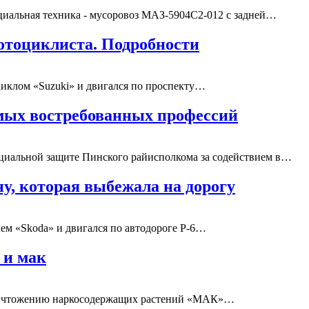
иальная техника - мусоровоз МАЗ-5904С2-012 с задней…
отоциклиста. Подробности
циклом «Suzuki» и двигался по проспекту…
амых востребованных профессий
социальной защите Пинского райисполкома за содействием в…
, которая выбежала на дорогу
лем «Skoda» и двигался по автодороге Р-6…
 и мак
ничтожению наркосодержащих растений «МАК»…