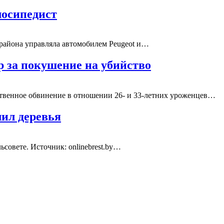
лосипедист
 района управляла автомобилем Peugeot и…
р за покушение на убийство
ственное обвинение в отношении 26- и 33-летних уроженцев…
ил деревья
льсовете.
Источник: onlinebrest.by
…