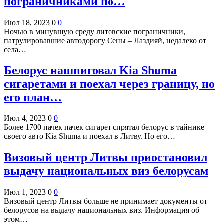
пограничниками по…
Июл 18, 2023
0
0
Ночью в минувшую среду литовские пограничники,
патрулировавшие автодорогу Сены – Лаздияй, недалеко от
села…
Белорус нашпиговал Kia Shuma
сигаретами и поехал через границу, но
его план…
Июл 4, 2023
0
0
Более 1700 пачек пачек сигарет спрятал белорус в тайнике
своего авто Kia Shuma и поехал в Литву. Но его…
Визовый центр Литвы приостановил
выдачу национальных виз белорусам
Июл 1, 2023
0
0
Визовый центр Литвы больше не принимает документы от
белорусов на выдачу национальных виз. Информация об
этом…