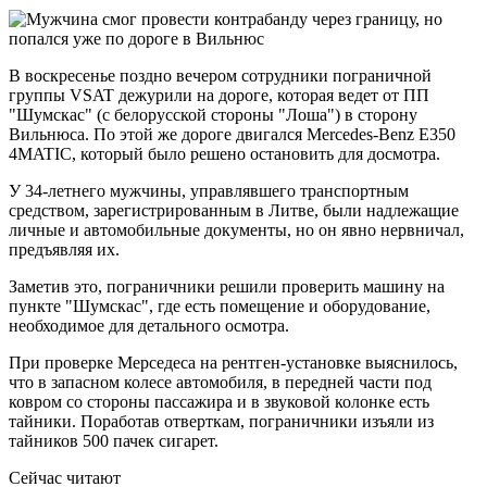
В воскресенье поздно вечером сотрудники пограничной
группы VSAT дежурили на дороге, которая ведет от ПП
"Шумскас" (с белорусской стороны "Лоша") в сторону
Вильнюса. По этой же дороге двигался Mercedes-Benz E350
4MATIC, который было решено остановить для досмотра.
У 34-летнего мужчины, управлявшего транспортным
средством, зарегистрированным в Литве, были надлежащие
личные и автомобильные документы, но он явно нервничал,
предъявляя их.
Заметив это, пограничники решили проверить машину на
пункте "Шумскас", где есть помещение и оборудование,
необходимое для детального осмотра.
При проверке Мерседеса на рентген-установке выяснилось,
что в запасном колесе автомобиля, в передней части под
ковром со стороны пассажира и в звуковой колонке есть
тайники. Поработав отверткам, пограничники изъяли из
тайников 500 пачек сигарет.
Сейчас читают