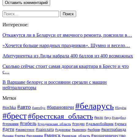
Интересное:
Откажутся ли в Беларуси от ямочного ремонта, пояснили в…
«Хочется больше народных праздников». Шумно и весело…
Абитуриентка из Лиды набрала 400 баллов из 400 возможных
Сколько сейчас стоит самая дорогая квартира в Бресте и что
с…
В Варшаве белорус и россиянин срезали с машин
нейтрализаторы
Метки
#беларусь
#авто
#барановичи
#tochka
#автобус
#берёза
#брест
#брестская_область
#вело
#вуз
#гандбол
#гибель
#дальнобойщик
#германия
#гродно
#гродненская_область
#деньга
#дети
#зарплата
#животное
#контрабанда
#здоровье
#каменец
#кобрин
#минск
#мошенничество
#кража
#литва
#медицина
#минская_область