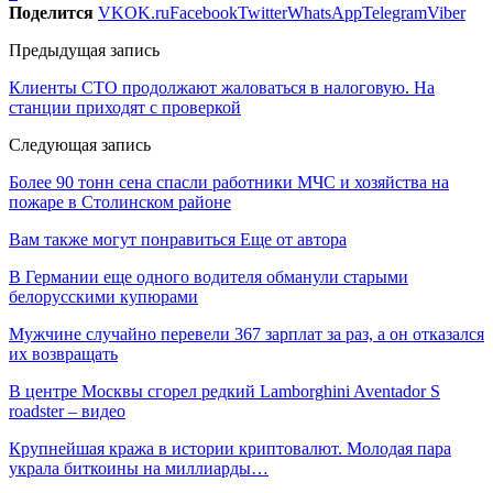
Поделится
VK
OK.ru
Facebook
Twitter
WhatsApp
Telegram
Viber
Предыдущая запись
Клиенты СТО продолжают жаловаться в налоговую. На
станции приходят с проверкой
Следующая запись
Более 90 тонн сена спасли работники МЧС и хозяйства на
пожаре в Столинском районе
Вам также могут понравиться
Еще от автора
В Германии еще одного водителя обманули старыми
белорусскими купюрами
Мужчине случайно перевели 367 зарплат за раз, а он отказался
их возвращать
В центре Москвы сгорел редкий Lamborghini Aventador S
roadster – видео
Крупнейшая кража в истории криптовалют. Молодая пара
украла биткоины на миллиарды…