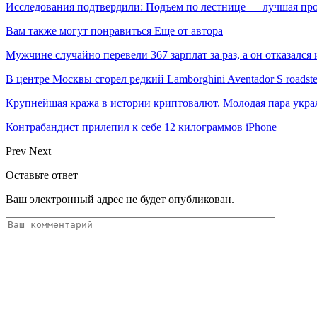
Исследования подтвердили: Подъем по лестнице — лучшая про
Вам также могут понравиться
Еще от автора
Мужчине случайно перевели 367 зарплат за раз, а он отказался
В центре Москвы сгорел редкий Lamborghini Aventador S roadste
Крупнейшая кража в истории криптовалют. Молодая пара укр
Контрабандист прилепил к себе 12 килограммов iPhone
Prev
Next
Оставьте ответ
Ваш электронный адрес не будет опубликован.