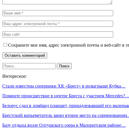
Сохраните мое имя, адрес электронной почты и веб-сайт в э
Интересное:
Стали известны соперники ХК «Брест» в розыгрыше Кубка…
Помните происшествие в центре Бреста с участием Mercedes?
Белорус сдал в ломбард планшет, принадлежавший его мален
Брестский копьеметатель занял второе место на соревнования
Базу отдыха возле Олтушского озера в Малоритском районе…