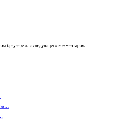
том браузере для следующего комментария.
…
ькой…
х…