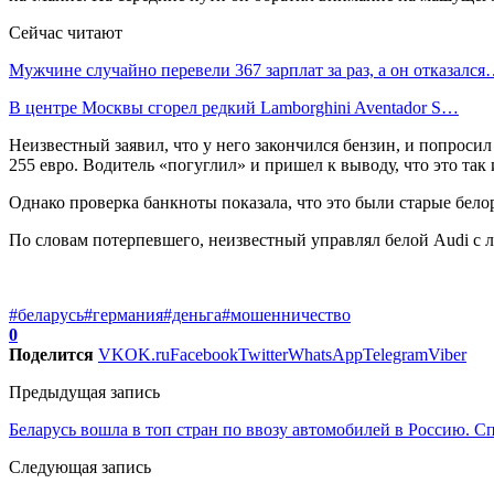
Сейчас читают
Мужчине случайно перевели 367 зарплат за раз, а он отказалс
В центре Москвы сгорел редкий Lamborghini Aventador S…
Неизвестный заявил, что у него закончился бензин, и попросил
255 евро. Водитель «погуглил» и пришел к выводу, что это так
Однако проверка банкноты показала, что это были старые бело
По словам потерпевшего, неизвестный управлял белой Audi с 
#беларусь
#германия
#деньга
#мошенничество
0
Поделится
VK
OK.ru
Facebook
Twitter
WhatsApp
Telegram
Viber
Предыдущая запись
Беларусь вошла в топ стран по ввозу автомобилей в Россию. Сп
Следующая запись