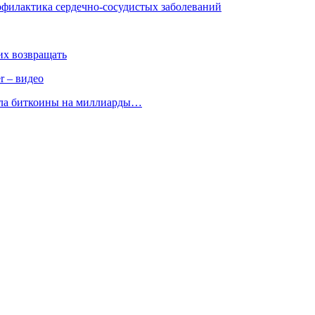
филактика сердечно-сосудистых заболеваний
 их возвращать
r – видео
ала биткоины на миллиарды…