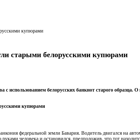
орусскими купюрами
нули старыми белорусскими купюрами
 с использованием белорусских банкнот старого образца. О 
нкония федеральной земли Бавария. Водитель двигался на авто
 руками человека и остановился, предположив, что тот находит