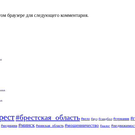
том браузере для следующего комментария.
…
ый…
я…
рест
#брестская_область
#
#вело
#германия
#вуз
#гандбол
#минск
#мошенничество
#недвижимос
#медицина
#минская_область
#налог