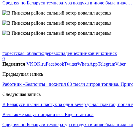
Средняя по Беларуси температура воздуха в июле была ниже…
#брестская_область
#дерево
#падение
#пинковичи
#пинск
0
Поделится
VK
OK.ru
Facebook
Twitter
WhatsApp
Telegram
Viber
Предыдущая запись
Работник «Белпочты» похитил 88 тысяч литров топлива. Приг
Следующая запись
В Беларуси пьяный пастух за один вечер угнал трактор, попал 
Вам также могут понравиться
Еще от автора
Средняя по Беларуси температура воздуха в июле была ниже 