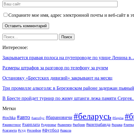
Сохраните мое имя, адрес электронной почты и веб-сайт в э
Интересное:
Закрывается правая полоса на путепроводе по улице Ленина в
Размеры штрафов за разговор по телефону за рулем
Остановку «Брестских дивизий» закрывают на месяц
Три промилле алкоголя: в Березовском районе задержан пьян
В Бресте пройдет турнир по жиму штанги лежа памяти Серге
Метки
#беларусь
#б
#авто
#барановичи
#tochka
#автобус
#берёза
#зарплата
#животное
#контрабанда
#здоровье
#каменец
#кобрин
#кража
#литва
#футбол
#суд
#телефон
#сигарета
#школа