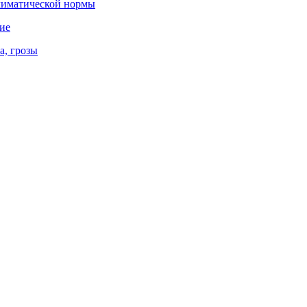
климатической нормы
ние
а, грозы