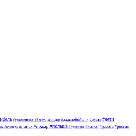
гибель
#дети
#дальнобойщик
#гродно
#гродненская_область
#деньга
#пожар
#польша
#пинск
#работа
ть
#россия
#приговор
#пьяный
#очередь