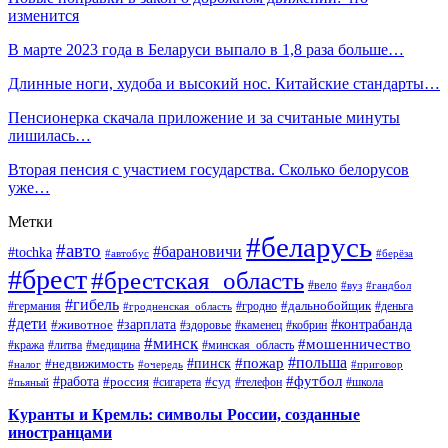
изменится
В марте 2023 года в Беларуси выпало в 1,8 раза больше…
Длинные ноги, худоба и высокий нос. Китайские стандарты…
Пенсионерка скачала приложение и за считаные минуты
лишилась…
Вторая пенсия с участием государства. Сколько белорусов
уже…
Метки
#беларусь
#авто
#барановичи
#tochka
#автобус
#берёза
#брест
#брестская_область
#вело
#вуз
#гандбол
#гибель
#дальнобойщик
#германия
#гродно
#гродненская_область
#деньга
#дети
#зарплата
#животное
#контрабанда
#здоровье
#каменец
#кобрин
#минск
#мошенничество
#кража
#литва
#медицина
#минская_область
#пожар
#польша
#пинск
#недвижимость
#налог
#приговор
#очередь
#работа
#футбол
#суд
#россия
#телефон
#пьяный
#сигарета
#школа
Куранты и Кремль: символы России, созданные
иностранцами