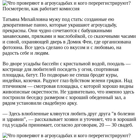
Татьяна Михайловна мужу под стать: созданные ею
декоративные панно, которые украшают агроусадьбу,
прекрасны. Они чудно сочетаются с бабушкиными
занавесками, прялками и маслобойкой, со сказочными часами
и совой, охраняющей дверь в Домик Феи, где организована
фотозона. Все здесь сделано со вкусом и с любовью, на
радость себе и людям.
Во дворе усадьбы бассейн с кристальной водой, поодаль —
кострище для любителей посидеть у огня, спортивная
площадка, батут. По подворью не спеша бродят куры,
индейки, козочки. Радуют глаз буйством зелени грядки. Над
птичником — смотровая площадка, с которой хорошо видны
живописные окрестности. Не удивительно, что именно здесь
построили беседку размером с хороший обеденный зал, а
рядом установили свадебную арку.
— Здесь влюбленные клянутся любить друг друга "в болезни
и здравии", — рассказывает хозяин и уточняет, что в хороший
год усадьба принимает, согласно договорам, 20 — 30 свадеб.