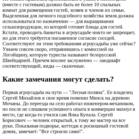
(вместе с гостевым) должно быть не более 10 спальных
комнат для размещения гостей, хозяев и членов их семьи.
Выделенная для личного подсобного хозяйства земля должна
использоваться по назначению — для выращивания
сельхозпродукции, из которой готовят блюда для гостей.
Кстати, проводить банкеты в агроусадьбе никто не запрещает,
но для этого требуется письменное согласие соседей.
Соответствуют ли этим требованиям агроусадьбы уже сейчас?
Узнаем совсем скоро, отправившись с комиссией на
Логойщину, которую туристы называют белорусской
Швейцарией. Причем вполне заслуженно — ландшафт
соответствующий, виды — сказочные.
Какие замечания могут сделать?
Первая агроусадьба на пути — "Лесная поляна". Ее владелец
Сергей Михайлов в свое время поменял Минск на деревню
Мочаны. До переезда на село работал инженером-механиком,
но после не слишком успешного опыта в коммерции махнул в
место, где когда-то учился сам Янка Купала. Сергей
Борисович — человек открытый, к тому же мастер на все
руки. Показывая подворье, коттедж и роскошный гостевой
домик, замечает: "Все строили сами!".