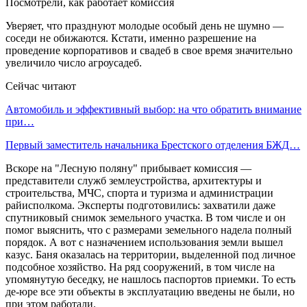
Уверяет, что празднуют молодые особый день не шумно —
соседи не обижаются. Кстати, именно разрешение на
проведение корпоративов и свадеб в свое время значительно
увеличило число агроусадеб.
Сейчас читают
Автомобиль и эффективный выбор: на что обратить внимание
при…
Первый заместитель начальника Брестского отделения БЖД…
Вскоре на "Лесную поляну" прибывает комиссия —
представители служб землеустройства, архитектуры и
строительства, МЧС, спорта и туризма и администрации
райисполкома. Эксперты подготовились: захватили даже
спутниковый снимок земельного участка. В том числе и он
помог выяснить, что с размерами земельного надела полный
порядок. А вот с назначением использования земли вышел
казус. Баня оказалась на территории, выделенной под личное
подсобное хозяйство. На ряд сооружений, в том числе на
упомянутую беседку, не нашлось паспортов приемки. То есть
де-юре все эти объекты в эксплуатацию введены не были, но
при этом работали.