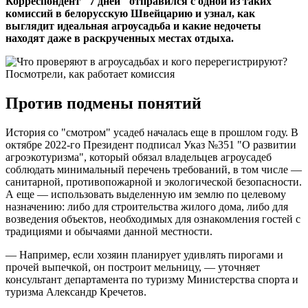
Корреспондент "7 дней" отправился с одной из таких
комиссий в белорусскую Швейцарию и узнал, как
выглядит идеальная агроусадьба и какие недочеты
находят даже в раскрученных местах отдыха.
Против подмены понятий
История со "смотром" усадеб началась еще в прошлом году. В
октябре 2022-го Президент подписал Указ №351 "О развитии
агроэкотуризма", который обязал владельцев агроусадеб
соблюдать минимальный перечень требований, в том числе —
санитарной, противопожарной и экологической безопасности.
А еще — использовать выделенную им землю по целевому
назначению: либо для строительства жилого дома, либо для
возведения объектов, необходимых для ознакомления гостей с
традициями и обычаями данной местности.
— Например, если хозяин планирует удивлять пирогами и
прочей выпечкой, он построит мельницу, — уточняет
консультант департамента по туризму Министерства спорта и
туризма Александр Кречетов.