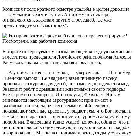
Комиссия после краткого осмотра усадьбы в целом довольна
— замечаний к Зимичам нет. А потому инспекторы
отправляются к хозяевам других агроусадеб, где уже
предупреждены о "смотринах".
В дороге интересуемся у возглавляющей выездную комиссию
заместителя председателя Логойского райисполкома Анжелы
Раемской, как выглядит идеальная агроусадьба.
— А у нас такие есть, и немало, — уверяет она. — Например,
"Гаенскія вытокі". Ее владелец завел пчелиную пасеку,
проводит экскурсии для детей, показывает, как делается мед.
Знакомит ребят с домашними животными своего подворья.
Все скромно и недорого. И таких усадеб хватает. Но там
занимаются настоящим агротуризмом: принимают в
выходные гостей, чаще всего семью из 4-6 человек,
показывают местные красоты, угощают тем, что Бог послал и
сам хозяин вырастил — яичницей с огурцом, сальцем и тому
подобным. Владельцам таких усадеб, конечно, обидно, что и
они платят налог в одну базовую, и те, кто проводит свадьбы
и корпоративы. Мы же все понимаем, что доходы у этих двух