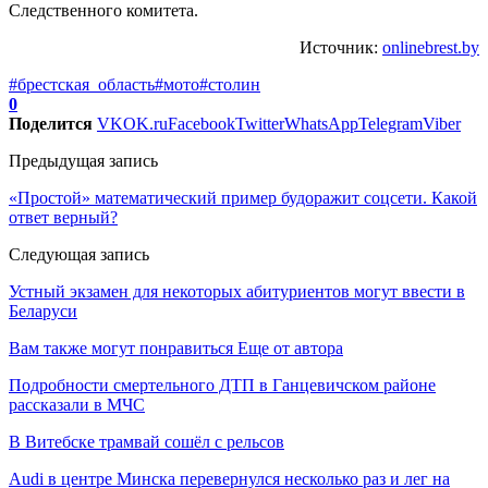
Следственного комитета.
Источник:
onlinebrest.by
#брестская_область
#мото
#столин
0
Поделится
VK
OK.ru
Facebook
Twitter
WhatsApp
Telegram
Viber
Предыдущая запись
«Простой» математический пример будоражит соцсети. Какой
ответ верный?
Следующая запись
Устный экзамен для некоторых абитуриентов могут ввести в
Беларуси
Вам также могут понравиться
Еще от автора
Подробности смертельного ДТП в Ганцевичском районе
рассказали в МЧС
В Витебске трамвай сошёл с рельсов
Audi в центре Минска перевернулся несколько раз и лег на