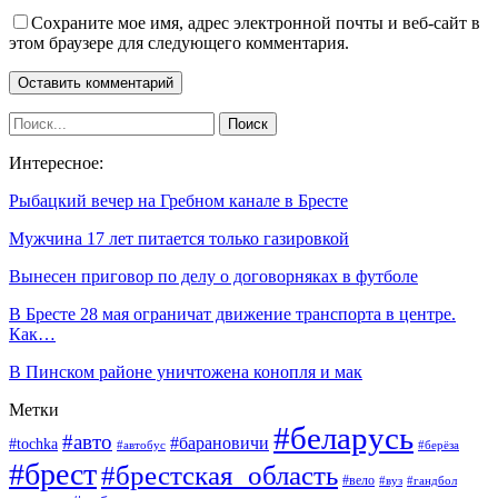
Сохраните мое имя, адрес электронной почты и веб-сайт в
этом браузере для следующего комментария.
Интересное:
Рыбацкий вечер на Гребном канале в Бресте
Мужчина 17 лет питается только газировкой
Вынесен приговор по делу о договорняках в футболе
В Бресте 28 мая ограничат движение транспорта в центре.
Как…
В Пинском районе уничтожена конопля и мак
Метки
#беларусь
#авто
#барановичи
#tochka
#автобус
#берёза
#брест
#брестская_область
#вело
#вуз
#гандбол