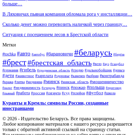
больше…
В Ляховичах пьяная компания обломала рога у инсталляции…
Сколько денег можно перевозить наличкой через границу…
Ситуация с посещением лесов в Брестской области
Метки
#беларусь
#авто
#барановичи
#tochka
#автобус
#берёза
#брест
#брестская_область
#вело
#вуз
#гандбол
#гибель
#дальнобойщик
#германия
#гродно
#гродненская_область
#деньга
#дети
#зарплата
#животное
#контрабанда
#здоровье
#каменец
#кобрин
#минск
#мошенничество
#кража
#литва
#медицина
#минская_область
#пожар
#польша
#пинск
#недвижимость
#налог
#приговор
#очередь
#работа
#футбол
#суд
#россия
#телефон
#пьяный
#сигарета
#школа
Куранты и Кремль: символы России, созданные
иностранцами
© 2026 - Издательство Беларусь. Все права защищены.
Любое копирование материалов с нашего ресурса разрешается
только с обратной активной ссылкой на страницу статьи.
Все материалы опубликованные на сайте взяты с открытых