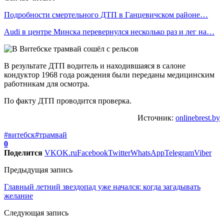
Подробности смертельного ДТП в Ганцевичском районе…
Audi в центре Минска перевернулся несколько раз и лег на…
В результате ДТП водитель и находившаяся в салоне
кондуктор 1968 года рождения были переданы медицинским
работникам для осмотра.
По факту ДТП проводится проверка.
Источник:
onlinebrest.by
#витебск
#трамвай
0
Поделится
VK
OK.ru
Facebook
Twitter
WhatsApp
Telegram
Viber
Предыдущая запись
Главный летний звездопад уже начался: когда загадывать
желание
Следующая запись