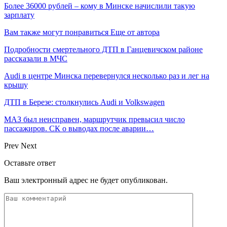
Более 36000 рублей – кому в Минске начислили такую
зарплату
Вам также могут понравиться
Еще от автора
Подробности смертельного ДТП в Ганцевичском районе
рассказали в МЧС
Audi в центре Минска перевернулся несколько раз и лег на
крышу
ДТП в Березе: столкнулись Audi и Volkswagen
МАЗ был неисправен, маршрутчик превысил число
пассажиров. СК о выводах после аварии…
Prev
Next
Оставьте ответ
Ваш электронный адрес не будет опубликован.