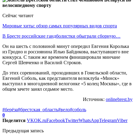
Сейчас читают
Мировые хиты: обзор самых популярных видов спорта
В Бресте российские гандболистки обыграли сборную…
Он на шесть с половиной минут опередил Евгения Королька
из Гродно и россиянина Илью Байдикова, выступавшего вне
конкурса. С таким же временем финишировали минчане
Сергей Шевченко и Василий Строков.
До этих соревнований, проходивших в Гомельской области,
Евгений Соболь, как представителя велоклуба «Минск»
выступил в многодневной велогонке «5 колец Москвы», где в
общем зачете занял седьмое место.
Источник:
onlinebrest.by
#берёза
#брестская_область
#вело
#соболь
0
Поделится
VK
OK.ru
Facebook
Twitter
WhatsApp
Telegram
Viber
Предыдущая запись