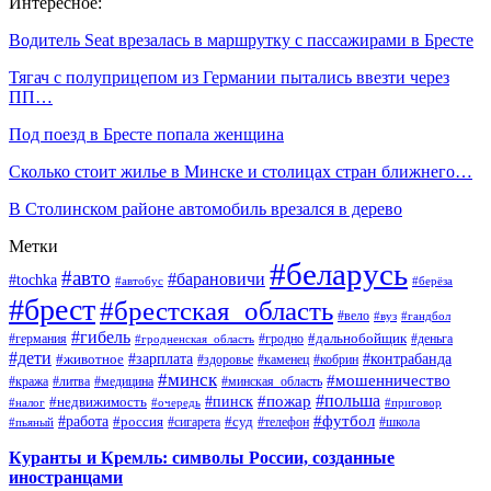
Интересное:
Водитель Seat врезалась в маршрутку с пассажирами в Бресте
Тягач с полуприцепом из Германии пытались ввезти через
ПП…
Под поезд в Бресте попала женщина
Сколько стоит жилье в Минске и столицах стран ближнего…
В Столинском районе автомобиль врезался в дерево
Метки
#беларусь
#авто
#барановичи
#tochka
#автобус
#берёза
#брест
#брестская_область
#вело
#вуз
#гандбол
#гибель
#дальнобойщик
#германия
#гродно
#гродненская_область
#деньга
#дети
#зарплата
#животное
#контрабанда
#здоровье
#каменец
#кобрин
#минск
#мошенничество
#кража
#литва
#медицина
#минская_область
#пожар
#польша
#пинск
#недвижимость
#налог
#приговор
#очередь
#работа
#футбол
#суд
#россия
#телефон
#пьяный
#сигарета
#школа
Куранты и Кремль: символы России, созданные
иностранцами