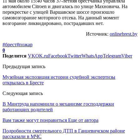
11 мая около 15:40 часов 37-летняя брестчанка управляла
автомобилем Citroen и двигалась по улице Махновича. На
перекрестке с улицей Варшавское шоссе произошло
самовозгорание моторного отсека. На данный момент
возгорание ликвидировано, пострадавших нет.
Источник:
onlinebrest.by
#брест
#пожар
0
Поделится
VK
OK.ru
Facebook
Twitter
WhatsApp
Telegram
Viber
Предыдущая запись
Музейная экспозиция истории судебной экспертизы
открылась в Бресте
Следующая запись
В Минтруда напомнили о механизме господдержки
работающих родителей
Вам также могут понравиться
Еще от автора
Подробности смертельного ДТП в Ганцевичском районе
рассказали в МЧС