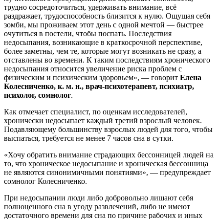
трудно сосредоточиться, удерживать внимание, всё
раздражает, трудоспособность близится к нулю. Ощущая себя
зомби, мы проживаем этот день с одной мечтой — быстрее
очутиться в постели, чтобы поспать. Последствия
недосыпания, возникающие в краткосрочной перспективе,
более заметны, чем те, которые могут возникать не сразу, а
отставлены во времени. К таким последствиям хронического
недосыпания относится увеличение риска проблем с
физическим и психическим здоровьем», — говорит
Елена
Колесниченко, к. м. н., врач-психотерапевт, психиатр,
психолог, сомнолог
.
Как отмечает специалист, по оценкам исследователей,
хронически недосыпает каждый третий взрослый человек.
Подавляющему большинству взрослых людей для того, чтобы
выспаться, требуется не менее 7 часов сна в сутки.
«Хочу обратить внимание страдающих бессонницей людей на
то, что хроническое недосыпание и хроническая бессонница
не являются синонимичными понятиями», — предупреждает
сомнолог Колесниченко.
При недосыпании люди либо добровольно лишают себя
полноценного сна в угоду развлечений, либо не имеют
достаточного времени для сна по причине рабочих и иных