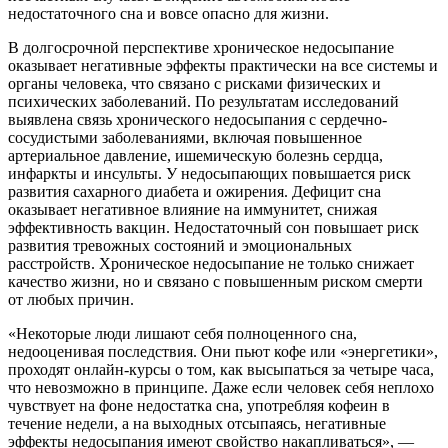
недостаточного сна и вовсе опасно для жизни.
В долгосрочной перспективе хроническое недосыпание
оказывает негативные эффекты практически на все системы и
органы человека, что связано с рисками физических и
психических заболеваний. По результатам исследований
выявлена связь хронического недосыпания с сердечно-
сосудистыми заболеваниями, включая повышенное
артериальное давление, ишемическую болезнь сердца,
инфаркты и инсульты. У недосыпающих повышается риск
развития сахарного диабета и ожирения. Дефицит сна
оказывает негативное влияние на иммунитет, снижая
эффективность вакцин. Недостаточный сон повышает риск
развития тревожных состояний и эмоциональных
расстройств. Хроническое недосыпание не только снижает
качество жизни, но и связано с повышенным риском смерти
от любых причин.
«Некоторые люди лишают себя полноценного сна,
недооценивая последствия. Они пьют кофе или «энергетики»,
проходят онлайн-курсы о том, как высыпаться за четыре часа,
что невозможно в принципе. Даже если человек себя неплохо
чувствует на фоне недостатка сна, употребляя кофеин в
течение недели, а на выходных отсыпаясь, негативные
эффекты недосыпания имеют свойство накапливаться», —