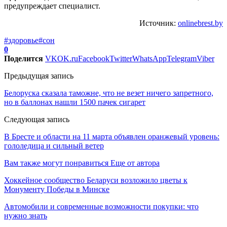
предупреждает специалист.
Источник:
onlinebrest.by
#здоровье
#сон
0
Поделится
VK
OK.ru
Facebook
Twitter
WhatsApp
Telegram
Viber
Предыдущая запись
Белоруска сказала таможне, что не везет ничего запретного,
но в баллонах нашли 1500 пачек сигарет
Следующая запись
В Бресте и области на 11 марта объявлен оранжевый уровень:
гололедица и сильный ветер
Вам также могут понравиться
Еще от автора
Хоккейное сообщество Беларуси возложило цветы к
Монументу Победы в Минске
Автомобили и современные возможности покупки: что
нужно знать