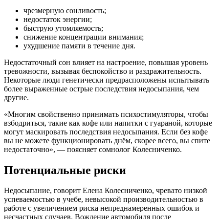
чрезмерную сонливость;
недостаток энергии;
быструю утомляемость;
снижение концентрации внимания;
ухудшение памяти в течение дня.
Недостаточный сон влияет на настроение, повышая уровень
тревожности, вызывая беспокойство и раздражительность.
Некоторые люди генетически предрасположены испытывать
более выраженные острые последствия недосыпания, чем
другие.
«Многим свойственно принимать психостимуляторы, чтобы
взбодриться, такие как кофе или напитки с гуараной, которые
могут маскировать последствия недосыпания. Если без кофе
вы не можете функционировать днём, скорее всего, вы спите
недостаточно», — поясняет сомнолог Колесниченко.
Потенциальные риски
Недосыпание, говорит Елена Колесниченко, чревато низкой
успеваемостью в учебе, невысокой производительностью в
работе с увеличением риска непреднамеренных ошибок и
несчастных случаев. Вождение автомобиля после