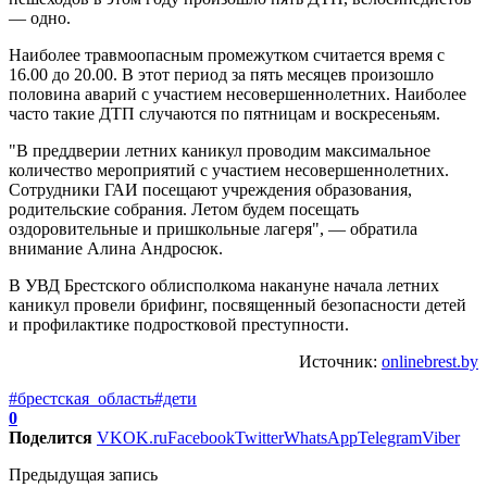
— одно.
Наиболее травмоопасным промежутком считается время с
16.00 до 20.00. В этот период за пять месяцев произошло
половина аварий с участием несовершеннолетних. Наиболее
часто такие ДТП случаются по пятницам и воскресеньям.
"В преддверии летних каникул проводим максимальное
количество мероприятий с участием несовершеннолетних.
Сотрудники ГАИ посещают учреждения образования,
родительские собрания. Летом будем посещать
оздоровительные и пришкольные лагеря", — обратила
внимание Алина Андросюк.
В УВД Брестского облисполкома накануне начала летних
каникул провели брифинг, посвященный безопасности детей
и профилактике подростковой преступности.
Источник:
onlinebrest.by
#брестская_область
#дети
0
Поделится
VK
OK.ru
Facebook
Twitter
WhatsApp
Telegram
Viber
Предыдущая запись