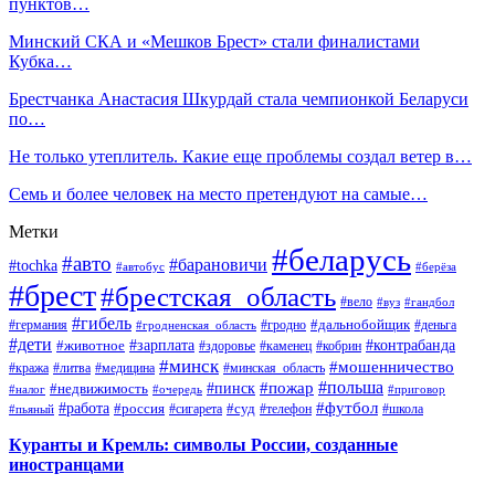
пунктов…
Минский СКА и «Мешков Брест» стали финалистами
Кубка…
Брестчанка Анастасия Шкурдай стала чемпионкой Беларуси
по…
Не только утеплитель. Какие еще проблемы создал ветер в…
Семь и более человек на место претендуют на самые…
Метки
#беларусь
#авто
#барановичи
#tochka
#автобус
#берёза
#брест
#брестская_область
#вело
#вуз
#гандбол
#гибель
#дальнобойщик
#германия
#гродно
#гродненская_область
#деньга
#дети
#зарплата
#животное
#контрабанда
#здоровье
#каменец
#кобрин
#минск
#мошенничество
#кража
#литва
#медицина
#минская_область
#пожар
#польша
#пинск
#недвижимость
#налог
#приговор
#очередь
#работа
#футбол
#суд
#россия
#телефон
#пьяный
#сигарета
#школа
Куранты и Кремль: символы России, созданные
иностранцами