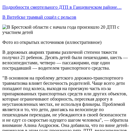
Подробности смертельного ДТП в Ганцевичском районе…
В Витебске трамвай сошёл с рельсов
Фото из открытых источников (иллюстративное)
В дорожных авариях травмы различной степени тяжести
получил 21 ребенок. Десять детей были пешеходами, шесть —
велосипедистами, четверо — пассажирами, еще один
пострадавший — водителем транспортного средства.
"В основном на проблему детского дорожно-транспортного
травматизма влияет беспечность родителей. Чаще всего дети
попадают под колеса, выходя на проезжую часть из-за
припаркованных транспортных средств или других объектов,
которые ограничивают обзорность, пересекая дорогу в
неустановленных местах, не используя фликеры. Проблемой
является и то, что дети, двигаясь на велосипеде по
пешеходным переходам, не убеждаются в своей безопасности
и не едут со скоростью идущего шагом человека", — обратила
внимание Алина Андросюк. Она добавила, что по вине детей-
пешеходов в этом году произошло пять ДТП, велосипедистов