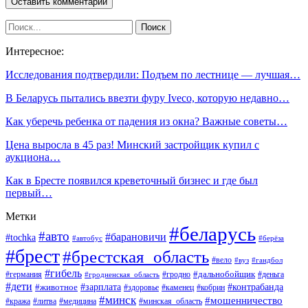
Интересное:
Исследования подтвердили: Подъем по лестнице — лучшая…
В Беларусь пытались ввезти фуру Iveco, которую недавно…
Как уберечь ребенка от падения из окна? Важные советы…
Цена выросла в 45 раз! Минский застройщик купил с
аукциона…
Как в Бресте появился креветочный бизнес и где был
первый…
Метки
#беларусь
#авто
#барановичи
#tochka
#автобус
#берёза
#брест
#брестская_область
#вело
#вуз
#гандбол
#гибель
#дальнобойщик
#германия
#гродно
#гродненская_область
#деньга
#дети
#зарплата
#животное
#контрабанда
#здоровье
#каменец
#кобрин
#минск
#мошенничество
#кража
#литва
#медицина
#минская_область