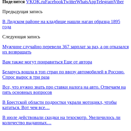
Поделится
VK
OK.ru
Facebook
Twitter
WhatsApp
Telegram
Viber
Предыдущая запись
В Лидском районе на кладбище нашли наган образца 1895
года
Следующая запись
Мужчине случайно перевели 367 зарплат за раз, а он отказался
их возвращать
Вам также могут понравиться
Еще от автора
Беларусь вошла в топ стран по ввозу автомобилей в Россию.
Спрос вырос в три раза
Все, что нужно знать про ставки налога на авто. Отвечаем на
пять основных вопросов
В Брестской области подростки украли мотоцикл, чтобы
кататься. Вот чем все…
В июле действовали скидки на техосмотр. Увеличилось ли
количество выданных…