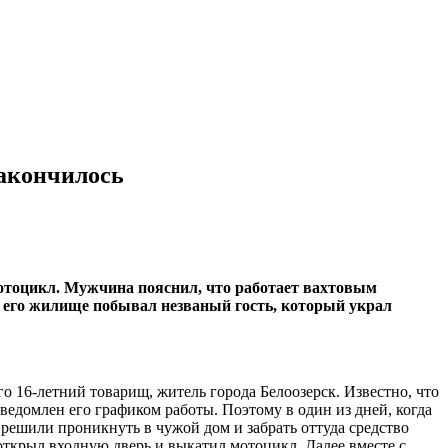
закончилось
мотоцикл. Мужчина пояснил, что работает вахтовым
в его жилище побывал незваный гость, который украл
 16-летний товарищ, житель города Белоозерск. Известно, что
ведомлен его графиком работы. Поэтому в один из дней, когда
 решили проникнуть в чужой дом и забрать оттуда средство
м открыл входную дверь и выкатил мотоцикл. Далее вместе с