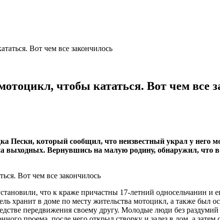
ататься. Вот чем все закончилось
мотоцикл, чтобы кататься. Вот чем все 
ка Пески, который сообщил, что неизвестный украл у него 
на выходных. Вернувшись на малую родину, обнаружил, что 
ановили, что к краже причастны 17-летний односельчанин и его
ль хранит в доме по месту жительства мотоцикл, а также был ос
средстве передвижения своему другу. Молодые люди без раздумий
онного проема, после чего открыл створку и залез в дом, а зате