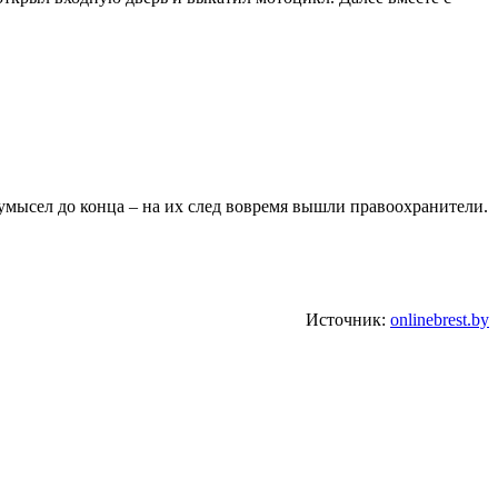
умысел до конца – на их след вовремя вышли правоохранители.
Источник:
onlinebrest.by