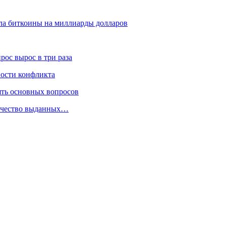
ла биткоины на миллиарды долларов
рос вырос в три раза
ности конфликта
пять основных вопросов
личество выданных…