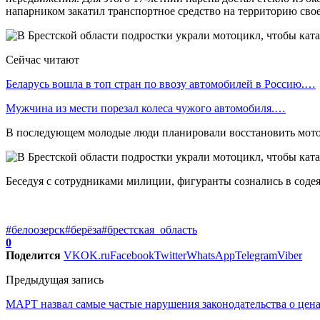
напарником закатил транспортное средство на территорию своег
Сейчас читают
Беларусь вошла в топ стран по ввозу автомобилей в Россию.…
Мужчина из мести порезал колеса чужого автомобиля.…
В последующем молодые люди планировали восстановить мотоци
Беседуя с сотрудниками милиции, фигуранты сознались в содея
#белоозерск
#берёза
#брестская_область
0
Поделится
VK
OK.ru
Facebook
Twitter
WhatsApp
Telegram
Viber
Предыдущая запись
МАРТ назвал самые частые нарушения законодательства о цен