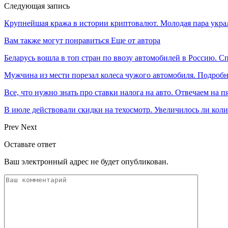
Следующая запись
Крупнейшая кража в истории криптовалют. Молодая пара укра
Вам также могут понравиться
Еще от автора
Беларусь вошла в топ стран по ввозу автомобилей в Россию. Сп
Мужчина из мести порезал колеса чужого автомобиля. Подроб
Все, что нужно знать про ставки налога на авто. Отвечаем на 
В июле действовали скидки на техосмотр. Увеличилось ли ко
Prev
Next
Оставьте ответ
Ваш электронный адрес не будет опубликован.