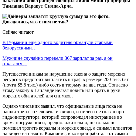
наказании иностранцев сообщил лично министр природы
Таиланда Варавут Силпа-Арча.
Сейчас читают
В Германии еще одного водителя обманули старыми
белорусскими…
Мужчине случайно перевели 367 зарплат за раз, а он
отказался…
Путешественникам за нарушение закона о защите морских
ресурсов предстоит выплатить штраф в размере 200 тыс. бат
(почти $5,5 тыс.) либо сесть в тюрьму на два года. Согласно
этому закону в Таиланде нельзя ловить или брать в руки
морских обитателей для снимков.
Однако чиновник заявил, что официальные лица пока не
нашли третьего человека из видео, и ничего не сказал про
гида-инструктора, который сопровождал иностранцев во
время погружения и, предположительно, не только не
помешал трогать кораллы и морских звезд, а снимал клиентов
на видео на память. Компания, в которой работал тот самый