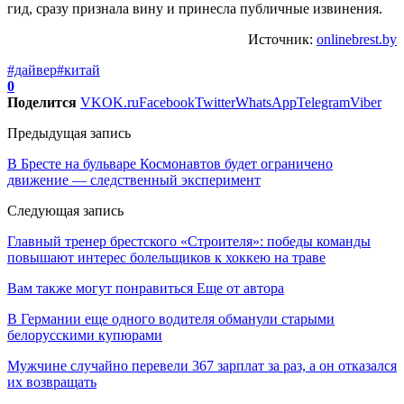
гид, сразу признала вину и принесла публичные извинения.
Источник:
onlinebrest.by
#дайвер
#китай
0
Поделится
VK
OK.ru
Facebook
Twitter
WhatsApp
Telegram
Viber
Предыдущая запись
В Бресте на бульваре Космонавтов будет ограничено
движение — следственный эксперимент
Следующая запись
Главный тренер брестского «Строителя»: победы команды
повышают интерес болельщиков к хоккею на траве
Вам также могут понравиться
Еще от автора
В Германии еще одного водителя обманули старыми
белорусскими купюрами
Мужчине случайно перевели 367 зарплат за раз, а он отказался
их возвращать