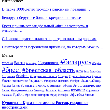
Интересное:
В парке 1000-летия проходит районный праздник…
Белорусы берут все больше кредитов на жилье
Брест принимает гандбольный «Финал четырех» и
мемориал…
С 1 июня вырастет плата за проезд по платным дорогам
Психотерапевт перечислил признаки, по которым можно…
Метки
#беларусь
#авто
#барановичи
#tochka
#автобус
#берёза
#брест
#брестская_область
#вело
#вуз
#гандбол
#гибель
#дальнобойщик
#германия
#гродно
#гродненская_область
#деньга
#дети
#зарплата
#животное
#контрабанда
#здоровье
#каменец
#кобрин
#минск
#мошенничество
#кража
#литва
#медицина
#минская_область
#пожар
#польша
#пинск
#недвижимость
#налог
#приговор
#очередь
#работа
#футбол
#суд
#россия
#телефон
#пьяный
#сигарета
#школа
Куранты и Кремль: символы России, созданные
иностранцами