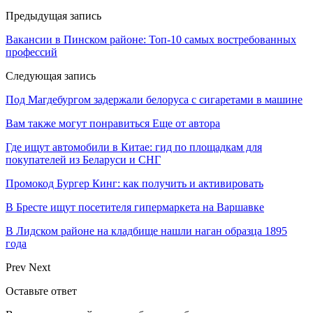
Предыдущая запись
Вакансии в Пинском районе: Топ-10 самых востребованных
профессий
Следующая запись
Под Магдебургом задержали белоруса с сигаретами в машине
Вам также могут понравиться
Еще от автора
Где ищут автомобили в Китае: гид по площадкам для
покупателей из Беларуси и СНГ
Промокод Бургер Кинг: как получить и активировать
В Бресте ищут посетителя гипермаркета на Варшавке
В Лидском районе на кладбище нашли наган образца 1895
года
Prev
Next
Оставьте ответ