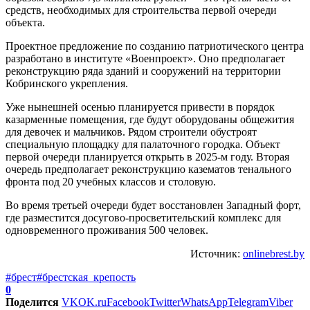
средств, необходимых для строительства первой очереди
объекта.
Проектное предложение по созданию патриотического центра
разработано в институте «Военпроект». Оно предполагает
реконструкцию ряда зданий и сооружений на территории
Кобринского укрепления.
Уже нынешней осенью планируется привести в порядок
казарменные помещения, где будут оборудованы общежития
для девочек и мальчиков. Рядом строители обустроят
специальную площадку для палаточного городка. Объект
первой очереди планируется открыть в 2025-м году. Вторая
очередь предполагает реконструкцию казематов тенального
фронта под 20 учебных классов и столовую.
Во время третьей очереди будет восстановлен Западный форт,
где разместится досугово-просветительский комплекс для
одновременного проживания 500 человек.
Источник:
onlinebrest.by
#брест
#брестская_крепость
0
Поделится
VK
OK.ru
Facebook
Twitter
WhatsApp
Telegram
Viber