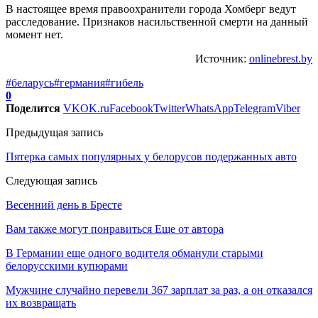
В настоящее время правоохранители города Хомберг ведут
расследование. Признаков насильственной смерти на данный
момент нет.
Источник:
onlinebrest.by
#беларусь
#германия
#гибель
0
Поделится
VK
OK.ru
Facebook
Twitter
WhatsApp
Telegram
Viber
Предыдущая запись
Пятерка самых популярных у белорусов подержанных авто
Следующая запись
Весенний день в Бресте
Вам также могут понравиться
Еще от автора
В Германии еще одного водителя обманули старыми
белорусскими купюрами
Мужчине случайно перевели 367 зарплат за раз, а он отказался
их возвращать