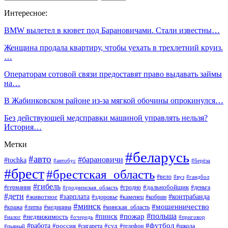
Интересное:
BMW вылетел в кювет под Барановичами. Стали известны…
Женщина продала квартиру, чтобы уехать в трехлетний круиз.
…
Операторам сотовой связи предоставят право выдавать займы
на…
В Жабинковском районе из-за мягкой обочины опрокинулся…
Без действующей медсправки машиной управлять нельзя?
История…
Метки
#беларусь
#авто
#барановичи
#tochka
#автобус
#берёза
#брест
#брестская_область
#вело
#вуз
#гандбол
#гибель
#дальнобойщик
#германия
#гродно
#гродненская_область
#деньга
#дети
#зарплата
#животное
#контрабанда
#здоровье
#каменец
#кобрин
#минск
#мошенничество
#кража
#литва
#медицина
#минская_область
#пожар
#польша
#пинск
#недвижимость
#налог
#приговор
#очередь
#работа
#футбол
#суд
#россия
#телефон
#пьяный
#сигарета
#школа