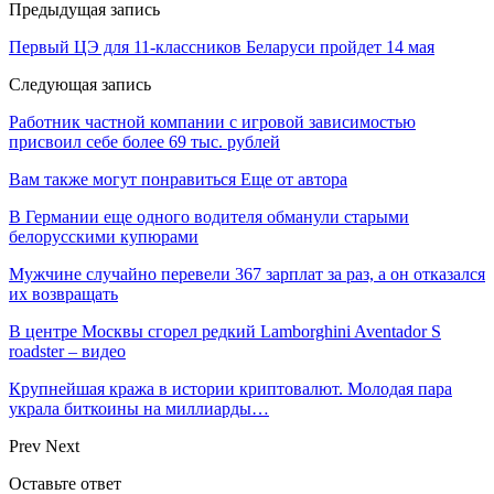
Предыдущая запись
Первый ЦЭ для 11-классников Беларуси пройдет 14 мая
Следующая запись
Работник частной компании с игровой зависимостью
присвоил себе более 69 тыс. рублей
Вам также могут понравиться
Еще от автора
В Германии еще одного водителя обманули старыми
белорусскими купюрами
Мужчине случайно перевели 367 зарплат за раз, а он отказался
их возвращать
В центре Москвы сгорел редкий Lamborghini Aventador S
roadster – видео
Крупнейшая кража в истории криптовалют. Молодая пара
украла биткоины на миллиарды…
Prev
Next
Оставьте ответ