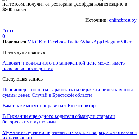
Источник:
onlinebrest.by
#сша
0
Поделится
VK
OK.ru
Facebook
Twitter
WhatsApp
Telegram
Viber
Предыдущая запись
Адвокат: продажа авто по заниженной цене может иметь
налоговые последствия
Следующая запись
Пенсионер в попытке заработать на бирже лишился крупной
суммы денег. Случай в Брестской области
Вам также могут понравиться
Еще от автора
В Германии еще одного водителя обманули старыми
белорусскими купюрами
Мужчине случайно перевели 367 зарплат за раз, а он отказался
их возвращать