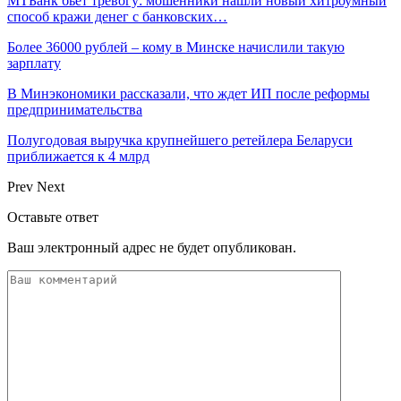
МТБанк бьет тревогу: мошенники нашли новый хитроумный
способ кражи денег с банковских…
Более 36000 рублей – кому в Минске начислили такую
зарплату
В Минэкономики рассказали, что ждет ИП после реформы
предпринимательства
Полугодовая выручка крупнейшего ретейлера Беларуси
приближается к 4 млрд
Prev
Next
Оставьте ответ
Ваш электронный адрес не будет опубликован.