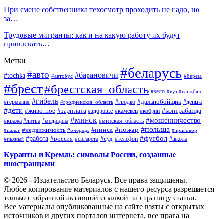
При смене собственника техосмотр проходить не надо, но
за…
Трудовые мигранты: как и на какую работу их будут
привлекать…
Метки
#беларусь
#авто
#барановичи
#tochka
#автобус
#берёза
#брест
#брестская_область
#вело
#вуз
#гандбол
#гибель
#дальнобойщик
#германия
#гродно
#гродненская_область
#деньга
#дети
#зарплата
#животное
#контрабанда
#здоровье
#каменец
#кобрин
#минск
#мошенничество
#кража
#литва
#медицина
#минская_область
#пожар
#польша
#пинск
#недвижимость
#налог
#приговор
#очередь
#работа
#футбол
#суд
#россия
#телефон
#пьяный
#сигарета
#школа
Куранты и Кремль: символы России, созданные
иностранцами
© 2026 - Издательство Беларусь. Все права защищены.
Любое копирование материалов с нашего ресурса разрешается
только с обратной активной ссылкой на страницу статьи.
Все материалы опубликованные на сайте взяты с открытых
источников и других порталов интернета, все права на