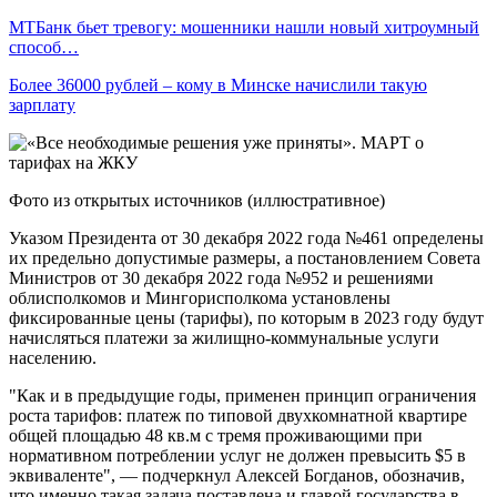
МТБанк бьет тревогу: мошенники нашли новый хитроумный
способ…
Более 36000 рублей – кому в Минске начислили такую
зарплату
Фото из открытых источников (иллюстративное)
Указом Президента от 30 декабря 2022 года №461 определены
их предельно допустимые размеры, а постановлением Совета
Министров от 30 декабря 2022 года №952 и решениями
облисполкомов и Мингорисполкома установлены
фиксированные цены (тарифы), по которым в 2023 году будут
начисляться платежи за жилищно-коммунальные услуги
населению.
"Как и в предыдущие годы, применен принцип ограничения
роста тарифов: платеж по типовой двухкомнатной квартире
общей площадью 48 кв.м с тремя проживающими при
нормативном потреблении услуг не должен превысить $5 в
эквиваленте", — подчеркнул Алексей Богданов, обозначив,
что именно такая задача поставлена и главой государства в