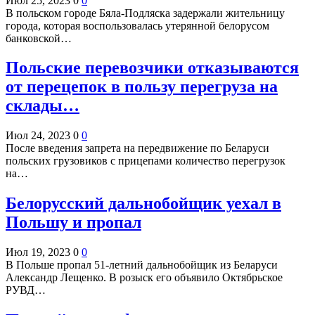
Июл 25, 2023
0
0
В польском городе Бяла-Подляска задержали жительницу
города, которая воспользовалась утерянной белорусом
банковской…
Польские перевозчики отказываются
от перецепок в пользу перегруза на
склады…
Июл 24, 2023
0
0
После введения запрета на передвижение по Беларуси
польских грузовиков с прицепами количество перегрузок
на…
Белорусский дальнобойщик уехал в
Польшу и пропал
Июл 19, 2023
0
0
В Польше пропал 51-летний дальнобойщик из Беларуси
Александр Лещенко. В розыск его объявило Октябрьское
РУВД…