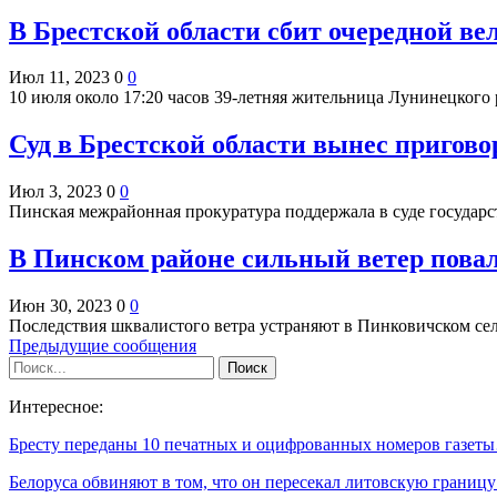
В Брестской области сбит очередной ве
Июл 11, 2023
0
0
10 июля около 17:20 часов 39-летняя жительница Лунинецкого
Суд в Брестской области вынес пригово
Июл 3, 2023
0
0
Пинская межрайонная прокуратура поддержала в суде государ
В Пинском районе сильный ветер повал
Июн 30, 2023
0
0
Последствия шквалистого ветра устраняют в Пинковичском се
Предыдущие сообщения
Интересное:
Бресту переданы 10 печатных и оцифрованных номеров газет
Белоруса обвиняют в том, что он пересекал литовскую границ