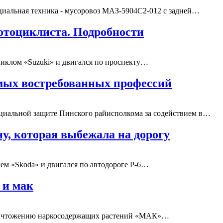
иальная техника - мусоровоз МАЗ-5904С2-012 с задней…
отоциклиста. Подробности
циклом «Suzuki» и двигался по проспекту…
амых востребованных профессий
социальной защите Пинского райисполкома за содействием в…
, которая выбежала на дорогу
лем «Skoda» и двигался по автодороге Р-6…
 и мак
ничтожению наркосодержащих растений «МАК»…