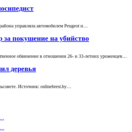
лосипедист
 района управляла автомобилем Peugeot и…
р за покушение на убийство
ственное обвинение в отношении 26- и 33-летних уроженцев…
ил деревья
льсовете.
Источник: onlinebrest.by
…
ы…
у…