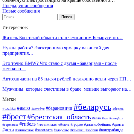
солнечную электростанцию на крыше собственного…
Предыдущие сообщения
Новые сообщения
Интересное:
Житель Брестской области стал чемпионом Беларуси по…
Нужна работа? Электронную ярмарку вакансий для
предприятия…
Это точно BMW? Что стало с двумя «баварцами» после
жесткого…
Автозапчасти на 85 тысяч рублей незаконно везли через ПП…
Мужчины, которые счастливы в браке, меньше выгорают на…
Метки
#беларусь
#авто
#барановичи
#tochka
#автобус
#берёза
#брест
#брестская_область
#вело
#вуз
#гандбол
#гибель
#дальнобойщик
#германия
#гродно
#гродненская_область
#деньга
#дети
#зарплата
#животное
#контрабанда
#здоровье
#каменец
#кобрин