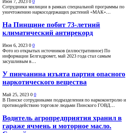
Июн 7, 2023
0
0
Сотрудники милиции в рамках специальной программы по
уничтожению наркосодержащих растений «МАК»…
На Пинщине побит 73-летний
климатический антирекорд
Июн 6, 2023
0
0
Фото из открытых источников (иллюстративное) По
информации Белгидромет, май 2023 года стал самым
засушливым в…
У пинчанина изъята партия опасного
наркотического вещества
Май 25, 2023
0
0
В Пинске сотрудниками подразделения по наркоконтролю и
противодействию торговле людьми Пинского ГОВД…
Водитель агропредприятия хранил в
гараже ячмень и моторное масло.