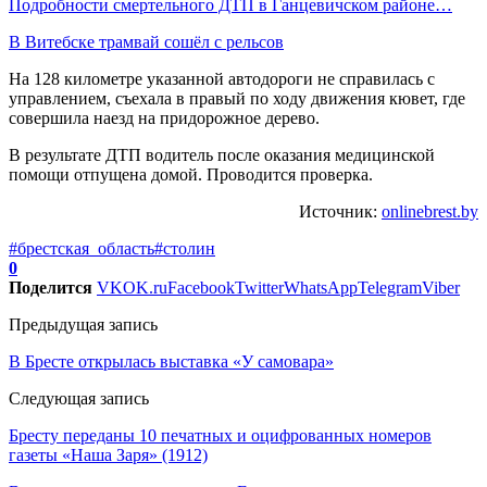
Подробности смертельного ДТП в Ганцевичском районе…
В Витебске трамвай сошёл с рельсов
На 128 километре указанной автодороги не справилась с
управлением, съехала в правый по ходу движения кювет, где
совершила наезд на придорожное дерево.
В результате ДТП водитель после оказания медицинской
помощи отпущена домой. Проводится проверка.
Источник:
onlinebrest.by
#брестская_область
#столин
0
Поделится
VK
OK.ru
Facebook
Twitter
WhatsApp
Telegram
Viber
Предыдущая запись
В Бресте открылась выставка «У самовара»
Следующая запись
Бресту переданы 10 печатных и оцифрованных номеров
газеты «Наша Заря» (1912)