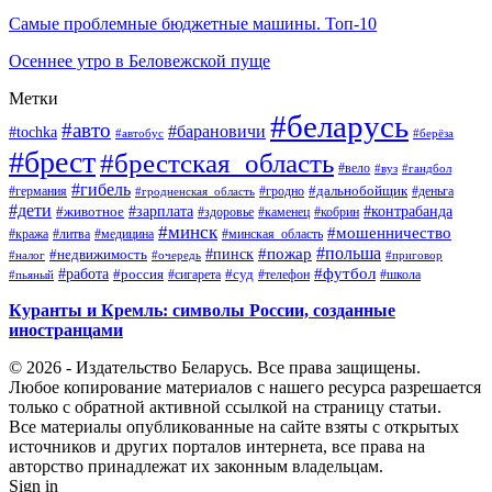
Самые проблемные бюджетные машины. Топ-10
Осеннее утро в Беловежской пуще
Метки
#беларусь
#авто
#барановичи
#tochka
#автобус
#берёза
#брест
#брестская_область
#вело
#вуз
#гандбол
#гибель
#дальнобойщик
#германия
#гродно
#гродненская_область
#деньга
#дети
#зарплата
#животное
#контрабанда
#здоровье
#каменец
#кобрин
#минск
#мошенничество
#кража
#литва
#медицина
#минская_область
#пожар
#польша
#пинск
#недвижимость
#налог
#приговор
#очередь
#работа
#футбол
#суд
#россия
#телефон
#пьяный
#сигарета
#школа
Куранты и Кремль: символы России, созданные
иностранцами
© 2026 - Издательство Беларусь. Все права защищены.
Любое копирование материалов с нашего ресурса разрешается
только с обратной активной ссылкой на страницу статьи.
Все материалы опубликованные на сайте взяты с открытых
источников и других порталов интернета, все права на
авторство принадлежат их законным владельцам.
Sign in