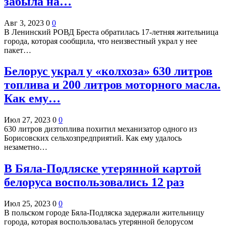
забыла на…
Авг 3, 2023
0
0
В Ленинский РОВД Бреста обратилась 17-летняя жительница
города, которая сообщила, что неизвестный украл у нее
пакет…
Белорус украл у «колхоза» 630 литров
топлива и 200 литров моторного масла.
Как ему…
Июл 27, 2023
0
0
630 литров дизтоплива похитил механизатор одного из
Борисовских сельхозпредприятий. Как ему удалось
незаметно…
В Бяла-Подляске утерянной картой
белоруса воспользовались 12 раз
Июл 25, 2023
0
0
В польском городе Бяла-Подляска задержали жительницу
города, которая воспользовалась утерянной белорусом