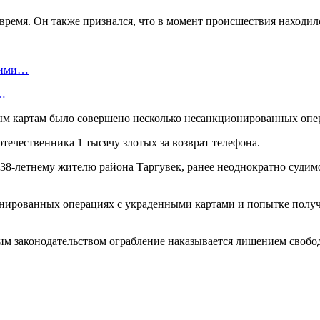
ремя. Он также признался, что в момент происшествия находилс
скими…
я…
ным картам было совершено несколько несанкционированных опе
течественника 1 тысячу злотых за возврат телефона.
 38-летнему жителю района Таргувек, ранее неоднократно судим
нированных операциях с украденными картами и попытке получ
им законодательством ограбление наказывается лишением свободы