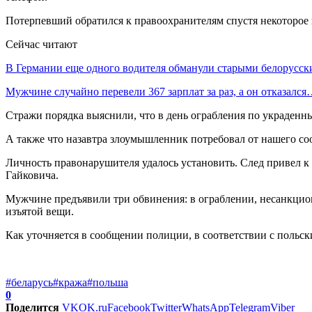
Потерпевший обратился к правоохранителям спустя некоторое в
Сейчас читают
В Германии еще одного водителя обманули старыми белорус
Мужчине случайно перевели 367 зарплат за раз, а он отказалс
Стражи порядка выяснили, что в день ограбления по украден
А также что назавтра злоумышленник потребовал от нашего соо
Личность правонарушителя удалось установить. След привел к
Гайковича.
Мужчине предъявили три обвинения: в ограблении, несанкцио
изъятой вещи.
Как уточняется в сообщении полиции, в соответствии с польск
#беларусь
#кража
#польша
0
Поделится
VK
OK.ru
Facebook
Twitter
WhatsApp
Telegram
Viber