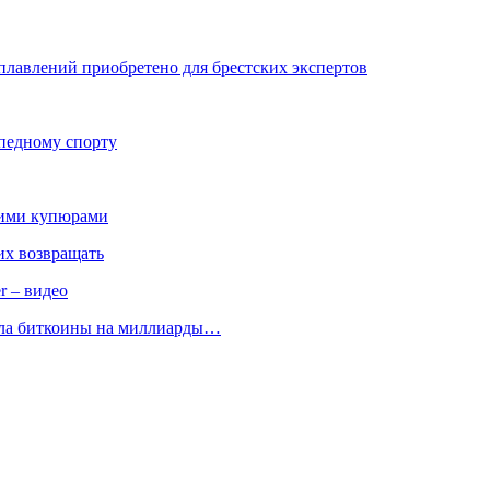
плавлений приобретено для брестских экспертов
ипедному спорту
кими купюрами
 их возвращать
r – видео
ала биткоины на миллиарды…