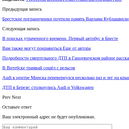
Предыдущая запись
Брестские пограничники почтили память Варлама Кублашвили
Следующая запись
В поисках утраченного времени. Первый автобус в Бресте
Вам также могут понравиться
Еще от автора
Подробности смертельного ДТП в Ганцевичском районе расск
В Витебске трамвай сошёл с рельсов
Audi в центре Минска перевернулся несколько раз и лег на кр
ДТП в Березе: столкнулись Audi и Volkswagen
Prev
Next
Оставьте ответ
Ваш электронный адрес не будет опубликован.