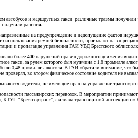
ем автобусов и маршрутных такси, различные травмы получили ч
к получили ранения.
 направленные на предупреждение и недопущение фактов наруш
ез использования ремней безопасности, проезжают на запрещаю
итации и пропаганде управления ГАИ УВД Брестского облисполк
ровали более 400 нарушений правил дорожного движения водител
 такси, за рулем которого был мужчина с 1,8 промилле алкогол
я было 0,48 промилле алкоголя. В ГАИ обратили внимание, что 
не проверял, во втором физическое состояние водителя не вызва
азываются водители, не имеющие прав на управление транспорт
опасности пассажирских перевозок. В мероприятии принимают у
 КТУП "Брестгортранс", филиала транспортной инспекции по Бре