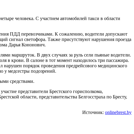
етыре человека. С участием автомобилей такси в области
ения ПДД перевозчиками. К сожалению, водители допускают
щий сигнал светофора. Также присутствуют нарушения проезда
ома Дарья Кононович.
ями маршруток. В двух случаях за руль сели пьяные водители.
я в крови. В салоне в тот момент находилось три пассажира.
был нарушен порядок проведения предрейсового медицинского
ло у медсестры подозрений.
ными средствами.
частие представители Брестского горисполкома,
стской области, представительства Белгосстраха по Бресту,
Источник:
onlinebrest.by