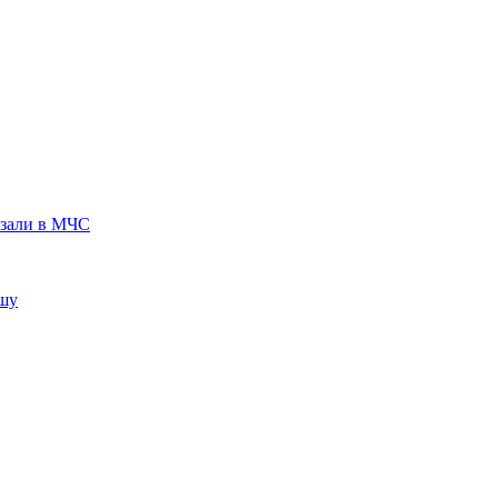
азали в МЧС
ышу