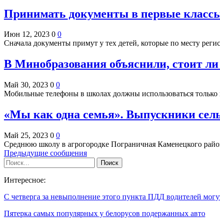
Принимать документы в первые класс
Июн 12, 2023
0
0
Сначала документы примут у тех детей, которые по месту рег
В Минобразования объяснили, стоит л
Май 30, 2023
0
0
Мобильные телефоны в школах должны использоваться только 
«Мы как одна семья». Выпускники се
Май 25, 2023
0
0
Среднюю школу в агрогородке Пограничная Каменецкого район
Предыдущие сообщения
Интересное:
С четверга за невыполнение этого пункта ПДД водителей мог
Пятерка самых популярных у белорусов подержанных авто