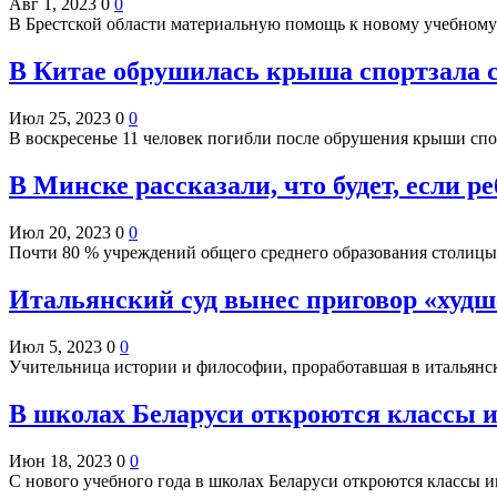
Авг 1, 2023
0
0
В Брестской области материальную помощь к новому учебному
В Китае обрушилась крыша спортзала 
Июл 25, 2023
0
0
В воскресенье 11 человек погибли после обрушения крыши спо
В Минске рассказали, что будет, если 
Июл 20, 2023
0
0
Почти 80 % учреждений общего среднего образования столиц
Итальянский суд вынес приговор «худш
Июл 5, 2023
0
0
Учительница истории и философии, проработавшая в итальянск
В школах Беларуси откроются классы 
Июн 18, 2023
0
0
С нового учебного года в школах Беларуси откроются класс