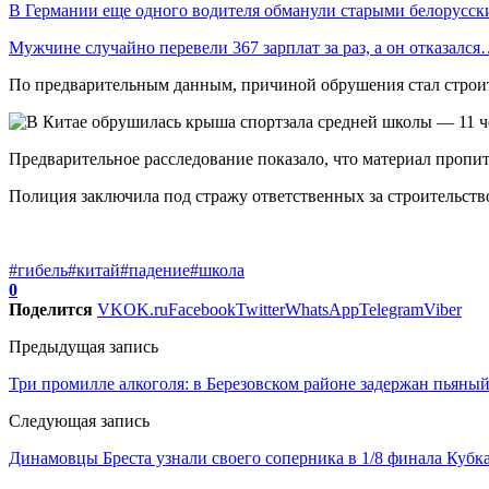
В Германии еще одного водителя обманули старыми белорус
Мужчине случайно перевели 367 зарплат за раз, а он отказалс
По предварительным данным, причиной обрушения стал строите
Предварительное расследование показало, что материал пропит
Полиция заключила под стражу ответственных за строительств
#гибель
#китай
#падение
#школа
0
Поделится
VK
OK.ru
Facebook
Twitter
WhatsApp
Telegram
Viber
Предыдущая запись
Три промилле алкоголя: в Березовском районе задержан пьяный
Следующая запись
Динамовцы Бреста узнали своего соперника в 1/8 финала Кубк