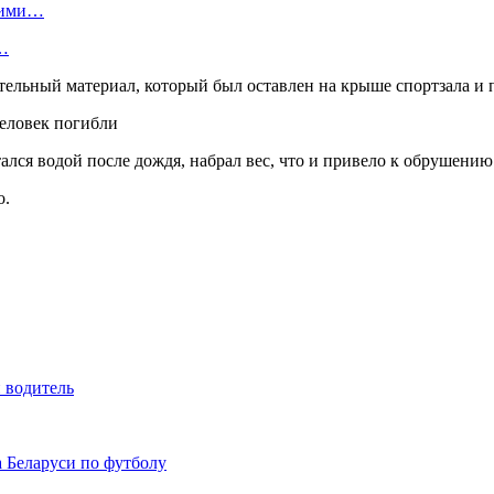
скими…
я…
льный материал, который был оставлен на крыше спортзала и пр
ался водой после дождя, набрал вес, что и привело к обрушению
о.
 водитель
а Беларуси по футболу