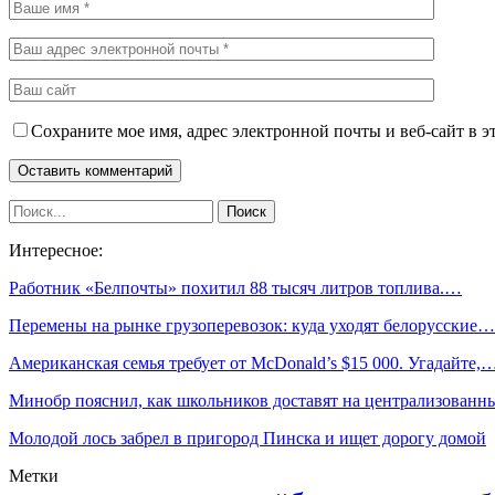
Сохраните мое имя, адрес электронной почты и веб-сайт в э
Интересное:
Работник «Белпочты» похитил 88 тысяч литров топлива.…
Перемены на рынке грузоперевозок: куда уходят белорусские…
Американская семья требует от McDonald’s $15 000. Угадайте,
Минобр пояснил, как школьников доставят на централизован
Молодой лось забрел в пригород Пинска и ищет дорогу домой
Метки