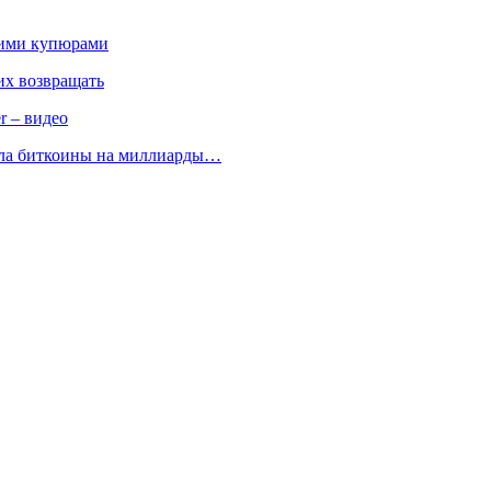
кими купюрами
 их возвращать
r – видео
ала биткоины на миллиарды…