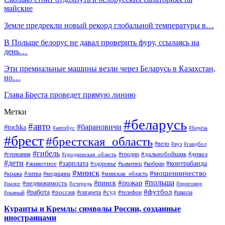
майские
Земле предрекли новый рекорд глобальной температуры в…
В Польше белорус не давал проверить фуру, ссылаясь на
день…
Эти премиальные машины везли через Беларусь в Казахстан,
но…
Глава Бреста проведет прямую линию
Метки
#беларусь
#авто
#барановичи
#tochka
#автобус
#берёза
#брест
#брестская_область
#вело
#вуз
#гандбол
#гибель
#дальнобойщик
#германия
#гродно
#гродненская_область
#деньга
#дети
#зарплата
#животное
#контрабанда
#здоровье
#каменец
#кобрин
#минск
#мошенничество
#кража
#литва
#медицина
#минская_область
#пожар
#польша
#пинск
#недвижимость
#налог
#приговор
#очередь
#работа
#футбол
#суд
#россия
#телефон
#пьяный
#сигарета
#школа
Куранты и Кремль: символы России, созданные
иностранцами