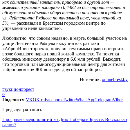
как единственный заявитель, приобрело и другой лот —
земельный участок площадью 0,4482 га для строительства и
обслуживания объекта общественного назначения в районе
ул. Лейтенанта Рябцева по начальной цене, увеличенной на
5%,
— рассказали в Брестском городском центре по
управлению недвижимостью.
Любопытно, что совсем недавно, в марте, большой участок на
улице Лейтенанта Рябцева выкупил как раз таки
«АйронИнвестпроект», получив тем самым право построить
возле большого парка новый жилой комплекс. Та покупка
обошлась минскому девелоперу в 6,6 млн рублей. Выходит,
что торговый или многофункциональный центр для жителей
«айроновского» ЖК возведет другой застройщик.
Источник:
onlinebrest.by
#аукцион
#брест
0
Поделится
VK
OK.ru
Facebook
Twitter
WhatsApp
Telegram
Viber
Предыдущая запись
Программа мероприятий ко Дню Победы в Бресте. Во сколько
салют?