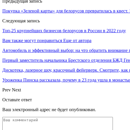
Предыдущая запись
Покупка «Зеленой карты» для белорусов превратилась в квест
Следующая запись
Топ-25 крупнейших бизнесов белорусов в России в 2022 году
Вам также могут понравиться
Еще от автора
Автомобиль и эффективный выбор: на что обратить внимание 
Первый заместитель начальника Брестского отделения БЖД Г
Дискотека, лазерное шоу, красочный фейерверк. Смотрите, ка
Уроженка Пинска рассказала, почему в 23 года ушла в монастыр
Prev
Next
Оставьте ответ
Ваш электронный адрес не будет опубликован.