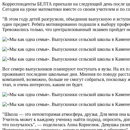
Корреспонденты БЕЛТА приехали на следующий день после цен
Сегодня на уроке математики вместе со своим учителем и по с
"В этом году детей разгрузили, объединив выпускную и вступи
один предмет. Ребята мотивированно подошли к выбору профе
Тревожились только, что централизованный экзамен пройдет не 
Все семеро выпускников планируют поступать в вузы. На их п
проживают последние школьные дни. Мнения по поводу расстава
компанией, возможно, больше не смогут собраться, поскольку 
этап, и очень интересно, каким он будет.
"Школа — это неповторимая атмосфера, друзья. Для меня она как
Учитель может к каждому ученику найти подход, опросить, доп
что получалось", — поделилась Анна Корнелюк. Девушка увлекае
Интересно изучать процессы, которые происходят в обществе"