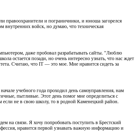
или правоохранители и пограничники, и юноша загорелся
м внутренних войск, но думаю, что техническая
мпьютером, даже пробовал разрабатывать сайты. "Люблю
ола остается позади, но очень интересно узнать, что нас ждет
ета. Считаю, что IT — это мое. Мне нравится сидеть за
В начале учебного года проходил день самоуправления, нам
гичные, пытливые. Этот день помог мне определиться с
 если не в свою школу, то в родной Каменецкий район.
удем на связи. Я хочу попробовать поступить в Брестский
офессия, нравится первой узнавать важную информацию и