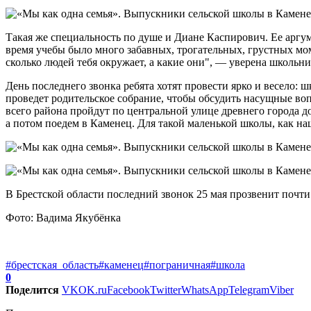
Такая же специальность по душе и Диане Каспирович. Ее аргу
время учебы было много забавных, трогательных, грустных мом
сколько людей тебя окружает, а какие они", — уверена школьни
День последнего звонка ребята хотят провести ярко и весело:
проведет родительское собрание, чтобы обсудить насущные во
всего района пройдут по центральной улице древнего города д
а потом поедем в Каменец. Для такой маленькой школы, как н
В Брестской области последний звонок 25 мая прозвенит почти 
Фото: Вадима Якубёнка
#брестская_область
#каменец
#пограничная
#школа
0
Поделится
VK
OK.ru
Facebook
Twitter
WhatsApp
Telegram
Viber