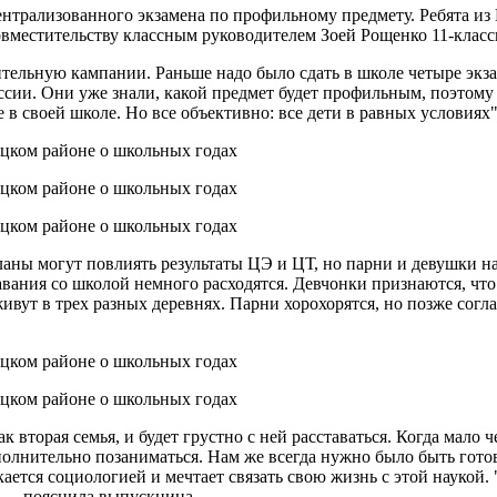
трализованного экзамена по профильному предмету. Ребята из 
овместительству классным руководителем Зоей Рощенко 11-класс
тельную кампании. Раньше надо было сдать в школе четыре экзам
ссии. Они уже знали, какой предмет будет профильным, поэтом
в своей школе. Но все объективно: все дети в равных условиях"
ланы могут повлиять результаты ЦЭ и ЦТ, но парни и девушки н
ния со школой немного расходятся. Девчонки признаются, что и
живут в трех разных деревнях. Парни хорохорятся, но позже сог
 вторая семья, и будет грустно с ней расставаться. Когда мало ч
олнительно позаниматься. Нам же всегда нужно было быть готов
тся социологией и мечтает связать свою жизнь с этой наукой. "
, — пояснила выпускница.