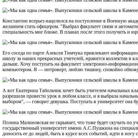
Константин всерьез нацелился на поступление в Военную ака
желанием стать офицером. "Выбрал факультет связи и автомат
специальность мне ближе. В планах после этого получить и ю
Его соседа по парте Алексея Тимчука привлекают информацио
школу за наших прекрасных учителей, нравится коллектив в кла
дальше. Хочу поступать на факультет электронно-информационн
компьютером. Я — интроверт, люблю тишину, спокойно обхожу
А вот Екатерина Табольчик хочет быть учителем начальных клас
разрешили провести урок в любом классе, и я выбрала начальн
выбором", — говорит девушка. Поступать в университет она б
Полина Малиновская не скрывает, что тоже будет скучать по уч
государственный университет имени А.С.Пушкина на специаль
доносить ее до людей, быть в курсе всех событий, идти в ногу