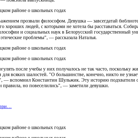
важением прозвали философом. Девушка — завсегдатай библиоте
о хороших людей, с которыми не хотела бы расставаться. Собир
илософии и социальных наук в Белорусский государственный ун
этические проблемы", — рассказала Наталья.
лять после учебы у них получалось не так часто, поскольку живу
 для всяких шалостей. "О большинстве, конечно, никто не узнает
ки", — вспомнил Константин Шульжик. Эту историю подхватили
и правила, но повеселились", — заметили девушки.
 при…