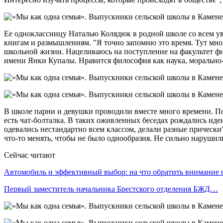
Ее одноклассницу Наталью Колядюк в родной школе со всем у
книгам и размышлениям. "Я точно запомню это время. Тут мног
школьной жизни. Нацеливаюсь на поступление на факультет ф
имени Янки Купалы. Нравится философия как наука, морально-
В школе парни и девушки проводили вместе много времени. Погу
есть чат-болталка. В таких оживленных беседах рождались идеи
одевались нестандартно всем классом, делали разные причес
что-то менять, чтобы не было однообразия. Не сильно нарушил
Сейчас читают
Автомобиль и эффективный выбор: на что обратить внимание
Первый заместитель начальника Брестского отделения БЖД…