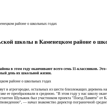
енецком районе о школьных годах
ьской школы в Каменецком районе о шк
она в этом году оканчивают всего семь 11-классников. Это
ный день их школьной жизни.
вут в агрогородке, остальных из шести близлежащих деревень н
озже ее преобразовали в среднюю. "В этом году у нас школу ок
стантин Шульжик был участником проекта "Поезд Памяти" от К
ествоведению", — начал знакомство директор пограничной сред