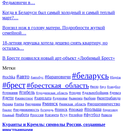
Федьковичи в…
Когда в Беларуси был самый холодный и самый теплый
март?…
Вонзил нож в голову матери. Подробности жуткой
семейной…
18-летняя девушка хотела дешево снять квартиру, но
осталась…
В Бресте появился новый арт-объект «Любимый Брест»
Метки
#беларусь
#авто
#барановичи
#tochka
#автобус
#берёза
#брест
#брестская_область
#вело
#вуз
#гандбол
#гибель
#дальнобойщик
#германия
#гродно
#гродненская_область
#деньга
#дети
#зарплата
#животное
#контрабанда
#здоровье
#каменец
#кобрин
#минск
#мошенничество
#кража
#литва
#медицина
#минская_область
#пожар
#польша
#пинск
#недвижимость
#налог
#приговор
#очередь
#работа
#футбол
#суд
#россия
#телефон
#пьяный
#сигарета
#школа
Куранты и Кремль: символы России, созданные
иностранцами