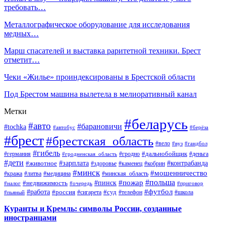
требовать…
Металлографическое оборудование для исследования
медных…
Марш спасателей и выставка раритетной техники. Брест
отметит…
Чеки «Жилье» проиндексированы в Брестской области
Под Брестом машина вылетела в мелиоративный канал
Метки
#беларусь
#авто
#барановичи
#tochka
#автобус
#берёза
#брест
#брестская_область
#вело
#вуз
#гандбол
#гибель
#дальнобойщик
#германия
#гродно
#гродненская_область
#деньга
#дети
#зарплата
#животное
#контрабанда
#здоровье
#каменец
#кобрин
#минск
#мошенничество
#кража
#литва
#медицина
#минская_область
#пожар
#польша
#пинск
#недвижимость
#налог
#приговор
#очередь
#работа
#футбол
#суд
#россия
#телефон
#пьяный
#сигарета
#школа
Куранты и Кремль: символы России, созданные
иностранцами