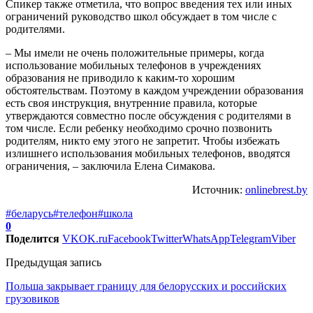
Спикер также отметила, что вопрос введения тех или иных
ограничений руководство школ обсуждает в том числе с
родителями.
– Мы имели не очень положительные примеры, когда
использование мобильных телефонов в учреждениях
образования не приводило к каким-то хорошим
обстоятельствам. Поэтому в каждом учреждении образования
есть своя инструкция, внутренние правила, которые
утверждаются совместно после обсуждения с родителями в
том числе. Если ребенку необходимо срочно позвонить
родителям, никто ему этого не запретит. Чтобы избежать
излишнего использования мобильных телефонов, вводятся
ограничения, – заключила Елена Симакова.
Источник:
onlinebrest.by
#беларусь
#телефон
#школа
0
Поделится
VK
OK.ru
Facebook
Twitter
WhatsApp
Telegram
Viber
Предыдущая запись
Польша закрывает границу для белорусских и российских
грузовиков