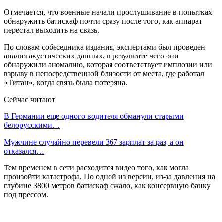
Отмечается, что военные начали прослушивание в попытках
обнаружить батискаф почти сразу после того, как аппарат
перестал выходить на связь.
По словам собеседника издания, экспертами был проведен
анализ акустических данных, в результате чего они
обнаружили аномалию, которая соответствует имплозии или
взрыву в непосредственной близости от места, где работал
«Титан», когда связь была потеряна.
Сейчас читают
В Германии еще одного водителя обманули старыми
белорусскими…
Мужчине случайно перевели 367 зарплат за раз, а он
отказался…
Тем временем в сети расходится видео того, как могла
произойти катастрофа. По одной из версии, из-за давления на
глубине 3800 метров батискаф сжало, как консервную банку
под прессом.