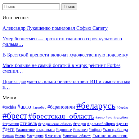
Интересное:
Александр Лукашенко помиловал Софью Сапегу
Умер бизнесмен — прототип главного героя культового
фильма…
В Брестской крепости включат художественную подсветку
Маск больше не самый богатый в мире: рейтинг Forbes
сменил…
Проект документа: какой бизнес оставят ИП и самозанятым
в…
Метки
#беларусь
#авто
#барановичи
#tochka
#автобус
#берёза
#брест
#брестская_область
#вело
#вуз
#гандбол
#гибель
#дальнобойщик
#германия
#гродно
#гродненская_область
#деньга
#дети
#зарплата
#животное
#контрабанда
#здоровье
#каменец
#кобрин
#минск
#мошенничество
#кража
#литва
#медицина
#минская_область