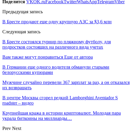
Поделится
VK
OK.ru
Facebook
Twitter
WhatsApp
Telegram
Viber
Предыдущая запись
В Бресте продают еще одну крупную АЗС за $3,6 млн
Следующая запись
В Бресте состоялся турнир по пляжному футболу, для
подростков состоящих на различного вида учетах
Вам также могут понравиться
Еще от автора
В Германии еще одного водителя обманули старыми
белорусскими купюрами
Мужчине случайно перевели 367 зарплат за раз, а он отказался
их возвращать
В центре Москвы сгорел редкий Lamborghini Aventador S
roadster – видео
Крупнейшая кража в истории криптовалют. Молодая пара
украла биткоины на миллиарды…
Prev
Next