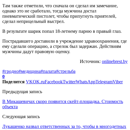
Там также отметили, что сначала он сделал им замечание,
однако это не сработало, тогда мужчина достал
пневматический пистолет, чтобы припугнуть приятелей,
сделал неприцельный выстрел.
В результате шарик попал 18-летнему парню в правый глаз.
Пострадавшего доставили в учреждение здравоохранения, где
ему сделали операцию, а стрелок был задержан. Действиям
мужчины дадут правовую оценку.
Источник:
onlinebrest.by
#гродно
#медицина
#палата
#стрельба
0
Поделится
VK
OK.ru
Facebook
Twitter
WhatsApp
Telegram
Viber
Предыдущая запись
В Микашевичах скоро появится скейт-площадка. Стоимость
объекта
Следующая запись
Лукашенко назвал ответственных за то, чтобы в многодетных