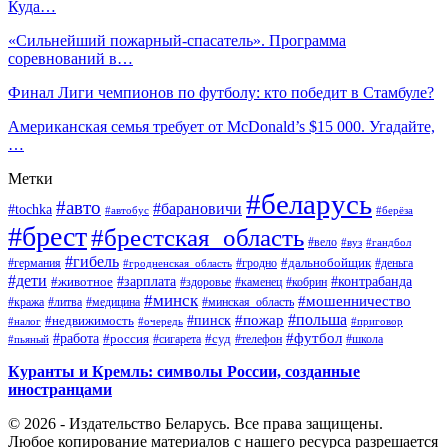
Куда…
«Сильнейший пожарный-спасатель». Программа
соревнований в…
Финал Лиги чемпионов по футболу: кто победит в Стамбуле?
Американская семья требует от McDonald’s $15 000. Угадайте,
…
Метки
#беларусь
#авто
#барановичи
#tochka
#автобус
#берёза
#брест
#брестская_область
#вело
#вуз
#гандбол
#гибель
#дальнобойщик
#германия
#гродно
#гродненская_область
#деньга
#дети
#зарплата
#животное
#контрабанда
#здоровье
#каменец
#кобрин
#минск
#мошенничество
#кража
#литва
#медицина
#минская_область
#пожар
#польша
#пинск
#недвижимость
#налог
#приговор
#очередь
#работа
#футбол
#суд
#россия
#телефон
#пьяный
#сигарета
#школа
Куранты и Кремль: символы России, созданные
иностранцами
© 2026 - Издательство Беларусь. Все права защищены.
Любое копирование материалов с нашего ресурса разрешается