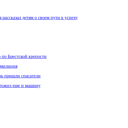
 рассказал детям о своем пути к успеху
 по Брестской крепости
а милиция
щь пришли спасатели
чтожил еще и машину