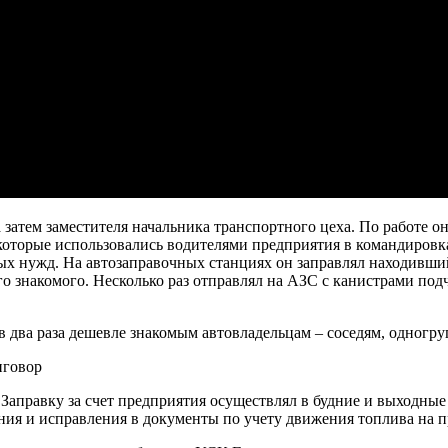
затем заместителя начальника транспортного цеха. По работе о
оторые использовались водителями предприятия в командировка
ных нужд. На автозаправочных станциях он заправлял находивши
го знакомого. Несколько раз отправлял на АЗС с канистрами по
два раза дешевле знакомым автовладельцам – соседям, одногру
 Заправку за счет предприятия осуществлял в будние и выходны
ния и исправления в документы по учету движения топлива на 