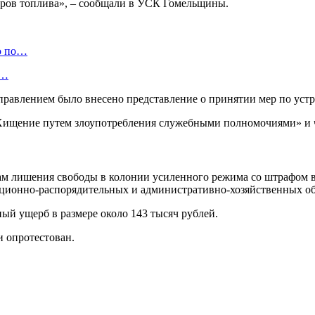
тров топлива», – сообщали в УСК Гомельщины.
ю по…
а…
правлением было внесено представление о принятии мер по уст
 «Хищение путем злоупотребления служебными полномочиями» и 
дам лишения свободы в колонии усиленного режима со штрафом в
ционно-распорядительных и административно-хозяйственных обя
ый ущерб в размере около 143 тысяч рублей.
и опротестован.