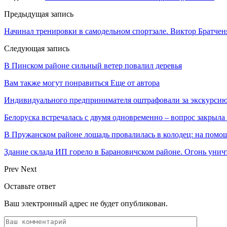
Предыдущая запись
Начинал тренировки в самодельном спортзале. Виктор Братченя
Следующая запись
В Пинском районе сильный ветер повалил деревья
Вам также могут понравиться
Еще от автора
Индивидуального предпринимателя оштрафовали за экскурсию
Белоруска встречалась с двумя одновременно – вопрос закрыл
В Пружанском районе лошадь провалилась в колодец: на помо
Здание склада ИП горело в Барановичском районе. Огонь уни
Prev
Next
Оставьте ответ
Ваш электронный адрес не будет опубликован.