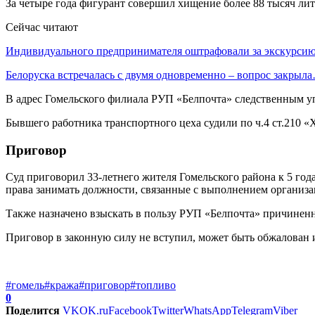
За четыре года фигурант совершил хищение более 88 тысяч ли
Сейчас читают
Индивидуального предпринимателя оштрафовали за экскурси
Белоруска встречалась с двумя одновременно – вопрос закрыл
В адрес Гомельского филиала РУП «Белпочта» следственным у
Бывшего работника транспортного цеха судили по ч.4 ст.210
Приговор
Суд приговорил 33-летнего жителя Гомельского района к 5 го
права занимать должности, связанные с выполнением организа
Также назначено взыскать в пользу РУП «Белпочта» причиненн
Приговор в законную силу не вступил, может быть обжалован 
#гомель
#кража
#приговор
#топливо
0
Поделится
VK
OK.ru
Facebook
Twitter
WhatsApp
Telegram
Viber