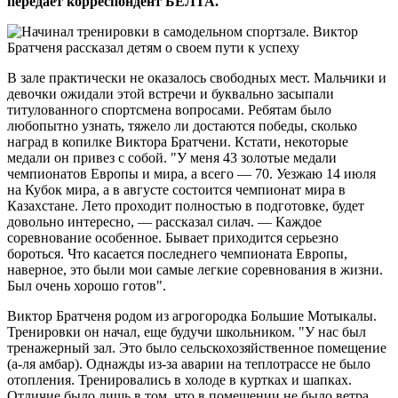
передает корреспондент БЕЛТА.
В зале практически не оказалось свободных мест. Мальчики и
девочки ожидали этой встречи и буквально засыпали
титулованного спортсмена вопросами. Ребятам было
любопытно узнать, тяжело ли достаются победы, сколько
наград в копилке Виктора Братчени. Кстати, некоторые
медали он привез с собой. "У меня 43 золотые медали
чемпионатов Европы и мира, а всего — 70. Уезжаю 14 июля
на Кубок мира, а в августе состоится чемпионат мира в
Казахстане. Лето проходит полностью в подготовке, будет
довольно интересно, — рассказал силач. — Каждое
соревнование особенное. Бывает приходится серьезно
бороться. Что касается последнего чемпионата Европы,
наверное, это были мои самые легкие соревнования в жизни.
Был очень хорошо готов".
Виктор Братченя родом из агрогородка Большие Мотыкалы.
Тренировки он начал, еще будучи школьником. "У нас был
тренажерный зал. Это было сельскохозяйственное помещение
(а-ля амбар). Однажды из-за аварии на теплотрассе не было
отопления. Тренировались в холоде в куртках и шапках.
Отличие было лишь в том, что в помещении не было ветра.