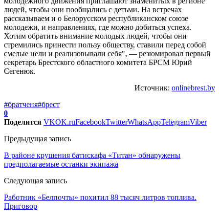
молодежного движения приглашают знаменитых в регионе
людей, чтобы они пообщались с детьми. На встречах
рассказываем и о Белорусском республиканском союзе
молодежи, и направлениях, где можно добиться успеха.
Хотим обратить внимание молодых людей, чтобы они
стремились принести пользу обществу, ставили перед собой
смелые цели и реализовывали себя", — резюмировал первый
секретарь Брестского областного комитета БРСМ Юрий
Сегенюк.
Источник:
onlinebrest.by
#братченя
#брест
0
Поделится
VK
OK.ru
Facebook
Twitter
WhatsApp
Telegram
Viber
Предыдущая запись
В районе крушения батискафа «Титан» обнаружены
предполагаемые останки экипажа
Следующая запись
Работник «Белпочты» похитил 88 тысяч литров топлива.
Приговор