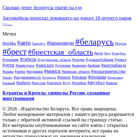
Сколько денег белорусы тратят на еду
Автомобиль переехал лежавшего на дороге 18-летнего парня
—…
Метки
#беларусь
#авто
#барановичи
#tochka
#автобус
#берёза
#брест
#брестская_область
#вело
#вуз
#гандбол
#гибель
#дальнобойщик
#германия
#гродно
#гродненская_область
#деньга
#дети
#зарплата
#животное
#контрабанда
#здоровье
#каменец
#кобрин
#минск
#мошенничество
#кража
#литва
#медицина
#минская_область
#пожар
#польша
#пинск
#недвижимость
#налог
#приговор
#очередь
#работа
#футбол
#суд
#россия
#телефон
#пьяный
#сигарета
#школа
Куранты и Кремль: символы России, созданные
иностранцами
© 2026 - Издательство Беларусь. Все права защищены.
Любое копирование материалов с нашего ресурса разрешается
только с обратной активной ссылкой на страницу статьи.
Все материалы опубликованные на сайте взяты с открытых
источников и других порталов интернета, все права на
авторство принадлежат их законным владельцам.