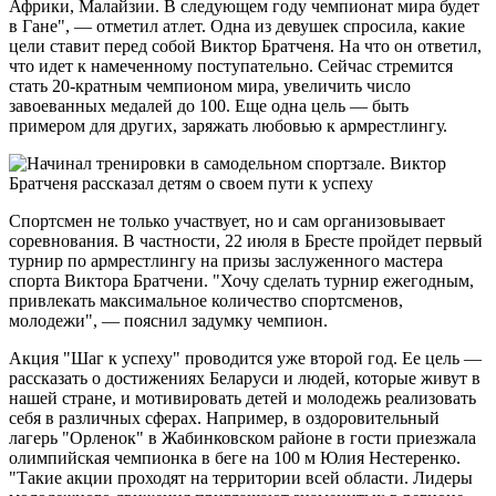
Африки, Малайзии. В следующем году чемпионат мира будет
в Гане", — отметил атлет. Одна из девушек спросила, какие
цели ставит перед собой Виктор Братченя. На что он ответил,
что идет к намеченному поступательно. Сейчас стремится
стать 20-кратным чемпионом мира, увеличить число
завоеванных медалей до 100. Еще одна цель — быть
примером для других, заряжать любовью к армрестлингу.
Спортсмен не только участвует, но и сам организовывает
соревнования. В частности, 22 июля в Бресте пройдет первый
турнир по армрестлингу на призы заслуженного мастера
спорта Виктора Братчени. "Хочу сделать турнир ежегодным,
привлекать максимальное количество спортсменов,
молодежи", — пояснил задумку чемпион.
Акция "Шаг к успеху" проводится уже второй год. Ее цель —
рассказать о достижениях Беларуси и людей, которые живут в
нашей стране, и мотивировать детей и молодежь реализовать
себя в различных сферах. Например, в оздоровительный
лагерь "Орленок" в Жабинковском районе в гости приезжала
олимпийская чемпионка в беге на 100 м Юлия Нестеренко.
"Такие акции проходят на территории всей области. Лидеры