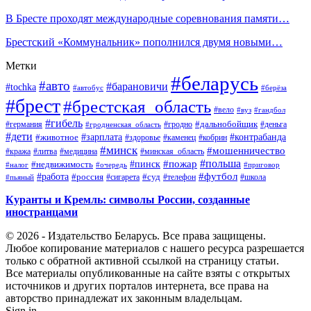
В Бресте проходят международные соревнования памяти…
Брестский «Коммунальник» пополнился двумя новыми…
Метки
#беларусь
#авто
#барановичи
#tochka
#автобус
#берёза
#брест
#брестская_область
#вело
#вуз
#гандбол
#гибель
#дальнобойщик
#германия
#гродно
#гродненская_область
#деньга
#дети
#зарплата
#животное
#контрабанда
#здоровье
#каменец
#кобрин
#минск
#мошенничество
#кража
#литва
#медицина
#минская_область
#пожар
#польша
#пинск
#недвижимость
#налог
#приговор
#очередь
#работа
#футбол
#суд
#россия
#телефон
#пьяный
#сигарета
#школа
Куранты и Кремль: символы России, созданные
иностранцами
© 2026 - Издательство Беларусь. Все права защищены.
Любое копирование материалов с нашего ресурса разрешается
только с обратной активной ссылкой на страницу статьи.
Все материалы опубликованные на сайте взяты с открытых
источников и других порталов интернета, все права на
авторство принадлежат их законным владельцам.
Sign in