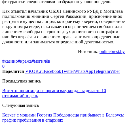
фигурантки следователями возбуждено уголовное дело.
Как отметил начальник ОБЭП Ленинского РУВД г. Могилева
подполковник милиции Сергей Ракомский, присвоение либо
растрата имущества лицом, которое ему вверено, совершенное
в крупном размере, наказывается ограничением свободы или
лишением свободы на срок от двух до пяти лет со штрафом
или без штрафа и с лишением права занимать определенные
должности или заниматься определенной деятельностью.
Источник:
onlinebrest.by
#казино
#кража
#могилёв
0
Поделится
VK
OK.ru
Facebook
Twitter
WhatsApp
Telegram
Viber
Предыдущая запись
Вот что происходит в организме, когда вы делаете 10
отжиманий в день
Следующая запись
Ковчег с мощами Георгия Победоносца прибывает в Беларусь:
график пребывания в епархиях