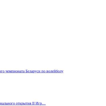
ого чемпионата Беларуси по волейболу
ициального открытия II Игр…