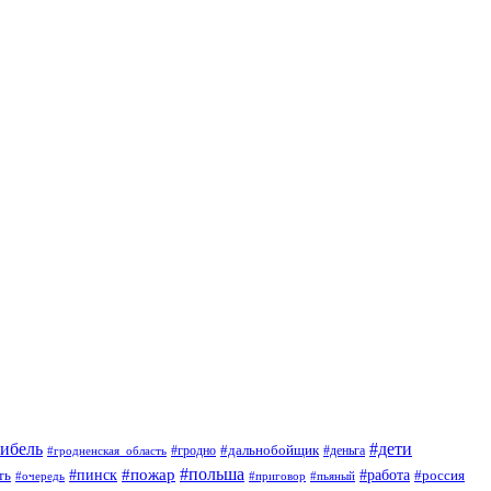
гибель
#дети
#дальнобойщик
#гродно
#гродненская_область
#деньга
#пожар
#польша
#пинск
#работа
ть
#россия
#приговор
#пьяный
#очередь