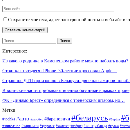
Сохраните мое имя, адрес электронной почты и веб-сайт в э
Интересное:
Из какого родника в Каменецком районе можно набрать воды?
Стоят как пятьдесят iPhone. 30-летние кроссовки Apple…
Страшное ДТП произошло в Беларуси: двое пассажиров погиб
В воинские части прибывают военнообязанные в рамках пров
ФК «Динамо Брест» определился с тренерским штабом, но…
Метки
#беларусь
#б
#авто
#барановичи
#tochka
#автобус
#берёза
#зарплата
#животное
#контрабанда
#здоровье
#каменец
#кобрин
#кража
#литва