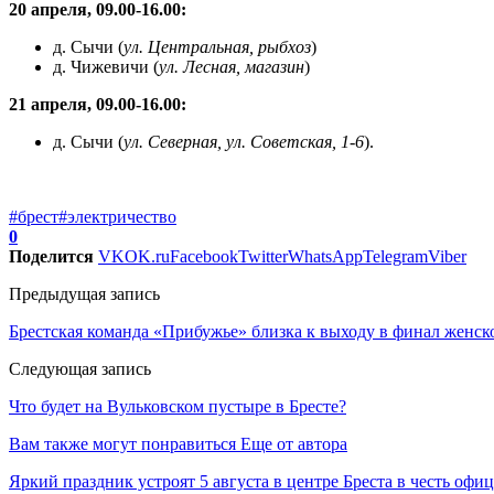
20 апреля, 09.00-16.00:
д. Сычи (
ул. Центральная, рыбхоз
)
д. Чижевичи (
ул. Лесная, магазин
)
21 апреля, 09.00-16.00:
д. Сычи (
ул. Северная, ул. Советская, 1-6
).
#брест
#электричество
0
Поделится
VK
OK.ru
Facebook
Twitter
WhatsApp
Telegram
Viber
Предыдущая запись
Брестская команда «Прибужье» близка к выходу в финал женск
Следующая запись
Что будет на Вульковском пустыре в Бресте?
Вам также могут понравиться
Еще от автора
Яркий праздник устроят 5 августа в центре Бреста в честь оф