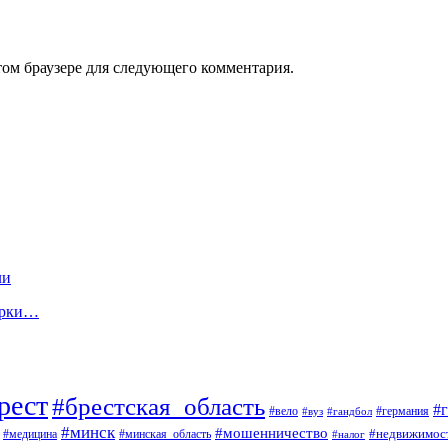
том браузере для следующего комментария.
ли
ерки…
рест
#брестская_область
#
#вело
#германия
#вуз
#гандбол
#минск
#мошенничество
#недвижимос
#медицина
#минская_область
#налог