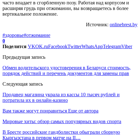
часто впадает в сгорбленную позу. Работая над корпусом и
расширяя грудь при отжимании, вы возвращаетесь в более
вертикальное положение.
Источник:
onlinebrest.by
#здоровье
#отжимание
0
Поделится
VK
OK.ru
Facebook
Twitter
WhatsApp
Telegram
Viber
Предыдущая запись
Обмен водительского удостоверения в Беларуси стоимость,
порядок действий и перечень документов для замены прав
Следующая запись
Продавец магазина украла из кассы 10 тысяч рублей и
потратила их в онлайн-казино
Вам также могут понравиться
Еще от автора
Мировые хиты: обзор самых популярных видов спорта
В Бресте российские гандболистки обыграли сборную
Кыргызстана в первом матче на II…