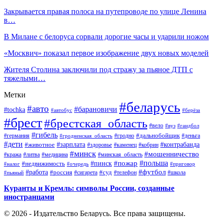
Закрывается правая полоса на путепроводе по улице Ленина
в…
В Милане с белоруса сорвали дорогие часы и ударили ножом
«Москвич» показал первое изображение двух новых моделей
Жителя Столина заключили под стражу за пьяное ДТП с
тяжелыми…
Метки
#беларусь
#авто
#барановичи
#tochka
#автобус
#берёза
#брест
#брестская_область
#вело
#вуз
#гандбол
#гибель
#дальнобойщик
#германия
#гродно
#гродненская_область
#деньга
#дети
#зарплата
#животное
#контрабанда
#здоровье
#каменец
#кобрин
#минск
#мошенничество
#кража
#литва
#медицина
#минская_область
#пожар
#польша
#пинск
#недвижимость
#налог
#приговор
#очередь
#работа
#футбол
#суд
#россия
#телефон
#пьяный
#сигарета
#школа
Куранты и Кремль: символы России, созданные
иностранцами
© 2026 - Издательство Беларусь. Все права защищены.