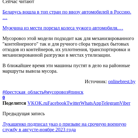
Сейчас читают
Беларусь вошла в топ стран по ввозу автомобилей в Россию.
…
Мужчина из мести порезал колеса чужого автомобиля.…
Мусоровоз этой модели подходит как для механизированного
"контейнерного" так и для ручного сбора твердых бытовых
отходов из контейнеров, их уплотнения, транспортировки и
механизированной разгрузки в местах утилизации.
В ближайшее время эти машины пустят в дело на районные
маршруты вывоза мусора.
Источник:
onlinebrest.by
#брестская_область
#мусоровоз
#пинск
0
Поделится
VK
OK.ru
Facebook
Twitter
WhatsApp
Telegram
Viber
Предыдущая запись
Лукашенко подписал указ о призыве на срочную военную
службу в августе-ноябре 2023 года