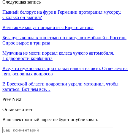
Следующая запись
Пьяный белорус на фуре в Германии протаранил мусорку.
Сколько он выпил?
Вам также могут понравиться
Еще от автора
Беларусь вошла в топ стран по ввозу автомобилей в Россию.
Спрос вырос в три раза
Мужчина из мести порезал колеса чужого автомобиля.
Подробности конфликта
Все, что нужно знать про ставки налога на авто. Отвечаем на
пять основных вопросов
В Брестской области подростки украли мотоцикл, чтобы
кататься. Вот чем все…
Prev
Next
Оставьте ответ
Ваш электронный адрес не будет опубликован.