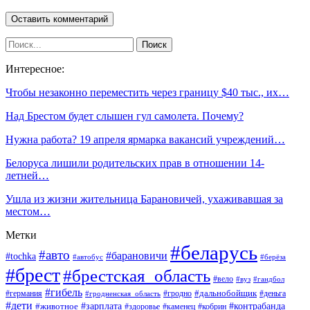
Интересное:
Чтобы незаконно переместить через границу $40 тыс., их…
Над Брестом будет слышен гул самолета. Почему?
Нужна работа? 19 апреля ярмарка вакансий учреждений…
Белоруса лишили родительских прав в отношении 14-
летней…
Ушла из жизни жительница Барановичей, ухаживавшая за
местом…
Метки
#беларусь
#авто
#барановичи
#tochka
#автобус
#берёза
#брест
#брестская_область
#вело
#вуз
#гандбол
#гибель
#дальнобойщик
#германия
#гродно
#гродненская_область
#деньга
#дети
#зарплата
#животное
#контрабанда
#здоровье
#каменец
#кобрин