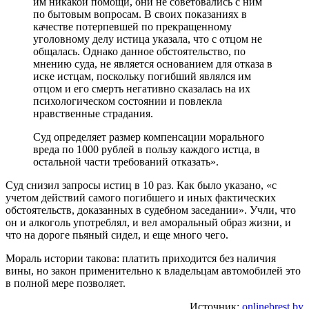
им никакой помощи, они не советовались с ним
по бытовым вопросам. В своих показаниях в
качестве потерпевшей по прекращенному
уголовному делу истица указала, что с отцом не
общалась. Однако данное обстоятельство, по
мнению суда, не является основанием для отказа в
иске истцам, поскольку погибший являлся им
отцом и его смерть негативно сказалась на их
психологическом состоянии и повлекла
нравственные страдания.
Суд определяет размер компенсации морального
вреда по 1000 рублей в пользу каждого истца, в
остальной части требований отказать».
Суд снизил запросы истиц в 10 раз. Как было указано, «с
учетом действий самого погибшего и иных фактических
обстоятельств, доказанных в судебном заседании». Учли, что
он и алкоголь употреблял, и вел аморальный образ жизни, и
что на дороге пьяный сидел, и еще много чего.
Мораль истории такова: платить приходится без наличия
вины, но закон применительно к владельцам автомобилей это
в полной мере позволяет.
Источник:
onlinebrest.by