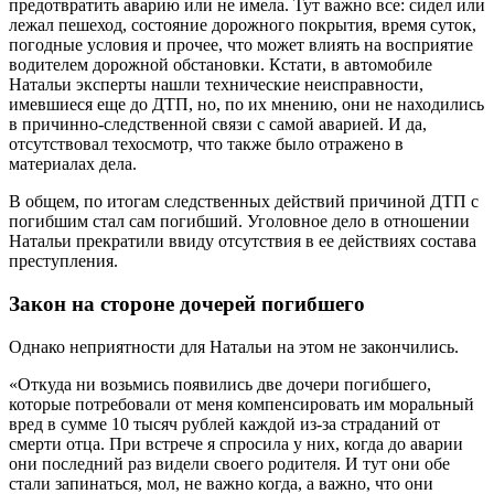
предотвратить аварию или не имела. Тут важно все: сидел или
лежал пешеход, состояние дорожного покрытия, время суток,
погодные условия и прочее, что может влиять на восприятие
водителем дорожной обстановки. Кстати, в автомобиле
Натальи эксперты нашли технические неисправности,
имевшиеся еще до ДТП, но, по их мнению, они не находились
в причинно-следственной связи с самой аварией. И да,
отсутствовал техосмотр, что также было отражено в
материалах дела.
В общем, по итогам следственных действий причиной ДТП с
погибшим стал сам погибший. Уголовное дело в отношении
Натальи прекратили ввиду отсутствия в ее действиях состава
преступления.
Закон на стороне дочерей погибшего
Однако неприятности для Натальи на этом не закончились.
«Откуда ни возьмись появились две дочери погибшего,
которые потребовали от меня компенсировать им моральный
вред в сумме 10 тысяч рублей каждой из-за страданий от
смерти отца. При встрече я спросила у них, когда до аварии
они последний раз видели своего родителя. И тут они обе
стали запинаться, мол, не важно когда, а важно, что они