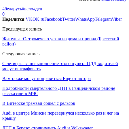
#беларусь
#вело
#дтп
0
Поделится
VK
OK.ru
Facebook
Twitter
WhatsApp
Telegram
Viber
Предыдущая запись
Житель аг.Остромечево уехал из дома и пропал (Брестский
район)
Следующая запись
С четверга за невыполнение этого пункта ПДД водителей
могут оштрафовать
Вам также могут понравиться
Еще от автора
Подробности смертельного ДТП в Ганцевичском районе
рассказали в МЧС
В Витебске трамвай сошёл с рельсов
Audi в центре Минска перевернулся несколько раз и лег на
крышу
ДТП в Березе: столкнулись Audi и Volkswagen