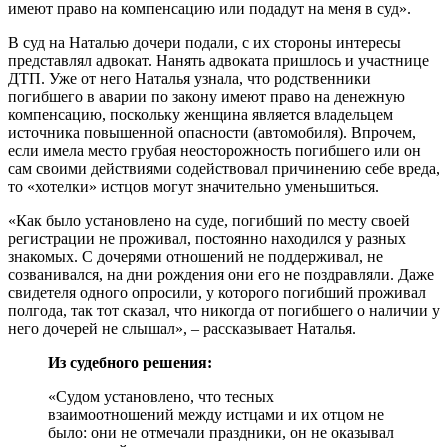
имеют право на компенсацию или подадут на меня в суд».
В суд на Наталью дочери подали, с их стороны интересы
представлял адвокат. Нанять адвоката пришлось и участнице
ДТП. Уже от него Наталья узнала, что родственники
погибшего в аварии по закону имеют право на денежную
компенсацию, поскольку женщина является владельцем
источника повышенной опасности (автомобиля). Впрочем,
если имела место грубая неосторожность погибшего или он
сам своими действиями содействовал причинению себе вреда,
то «хотелки» истцов могут значительно уменьшиться.
«Как было установлено на суде, погибший по месту своей
регистрации не проживал, постоянно находился у разных
знакомых. С дочерями отношений не поддерживал, не
созванивался, на дни рождения они его не поздравляли. Даже
свидетеля одного опросили, у которого погибший проживал
полгода, так тот сказал, что никогда от погибшего о наличии у
него дочерей не слышал», – рассказывает Наталья.
Из судебного решения:
«Судом установлено, что тесных
взаимоотношений между истцами и их отцом не
было: они не отмечали праздники, он не оказывал