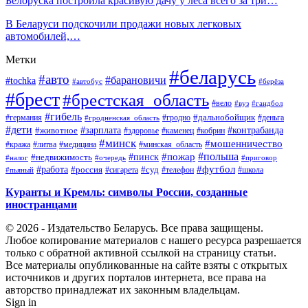
Белоруска построила красивую дачу у леса всего за три…
В Беларуси подскочили продажи новых легковых
автомобилей,…
Метки
#беларусь
#авто
#барановичи
#tochka
#автобус
#берёза
#брест
#брестская_область
#вело
#вуз
#гандбол
#гибель
#дальнобойщик
#германия
#гродно
#гродненская_область
#деньга
#дети
#зарплата
#животное
#контрабанда
#здоровье
#каменец
#кобрин
#минск
#мошенничество
#кража
#литва
#медицина
#минская_область
#пожар
#польша
#пинск
#недвижимость
#налог
#приговор
#очередь
#работа
#футбол
#суд
#россия
#телефон
#пьяный
#сигарета
#школа
Куранты и Кремль: символы России, созданные
иностранцами
© 2026 - Издательство Беларусь. Все права защищены.
Любое копирование материалов с нашего ресурса разрешается
только с обратной активной ссылкой на страницу статьи.
Все материалы опубликованные на сайте взяты с открытых
источников и других порталов интернета, все права на
авторство принадлежат их законным владельцам.
Sign in