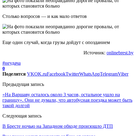
Столько вопросов — и как мало ответов
Еще один случай, когда грузы дойдут с опозданием
Источник:
onlinebrest.by
#неудача
0
Поделится
VK
OK.ru
Facebook
Twitter
WhatsApp
Telegram
Viber
Предыдущая запись
«На Варшаву осталось около 3 часов, остальное ушло на
границу». Они не думали, что автобусная поездка может быть
такой долгой
Следующая запись
В Бресте ночью на Западном обходе произошло ДТП