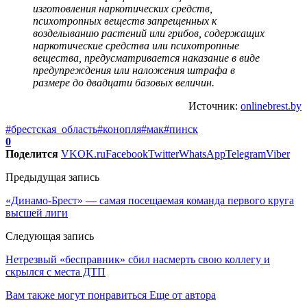
изготовления наркотических средств,
психотропных веществ запрещенных к
возделыванию растений или грибов, содержащих
наркотические средства или психотропные
вещества, предусматривается наказание в виде
предупреждения или наложения штрафа в
размере до двадцати базовых величин.
Источник:
onlinebrest.by
#брестская_область
#конопля
#мак
#пинск
0
Поделится
VK
OK.ru
Facebook
Twitter
WhatsApp
Telegram
Viber
Предыдущая запись
«Динамо-Брест» — самая посещаемая команда первого круга
высшей лиги
Следующая запись
Нетрезвый «бесправник» сбил насмерть свою коллегу и
скрылся с места ДТП
Вам также могут понравиться
Еще от автора