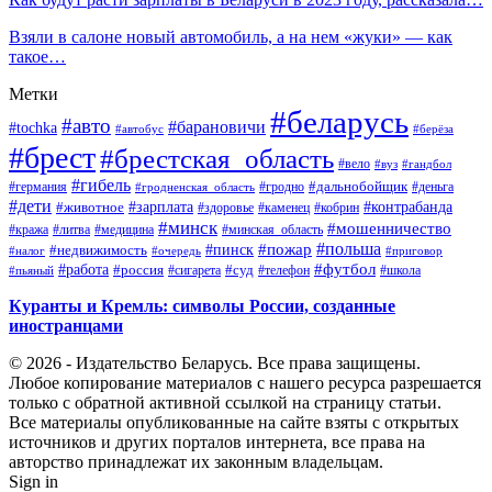
Взяли в салоне новый автомобиль, а на нем «жуки» — как
такое…
Метки
#беларусь
#авто
#барановичи
#tochka
#автобус
#берёза
#брест
#брестская_область
#вело
#вуз
#гандбол
#гибель
#дальнобойщик
#германия
#гродно
#гродненская_область
#деньга
#дети
#зарплата
#животное
#контрабанда
#здоровье
#каменец
#кобрин
#минск
#мошенничество
#кража
#литва
#медицина
#минская_область
#пожар
#польша
#пинск
#недвижимость
#налог
#приговор
#очередь
#работа
#футбол
#суд
#россия
#телефон
#пьяный
#сигарета
#школа
Куранты и Кремль: символы России, созданные
иностранцами
© 2026 - Издательство Беларусь. Все права защищены.
Любое копирование материалов с нашего ресурса разрешается
только с обратной активной ссылкой на страницу статьи.
Все материалы опубликованные на сайте взяты с открытых
источников и других порталов интернета, все права на
авторство принадлежат их законным владельцам.
Sign in